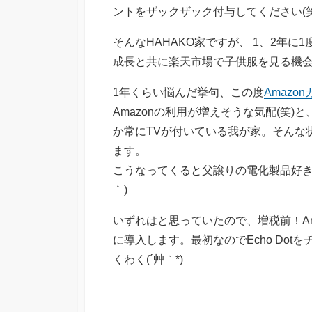
ントをザックザック付与してください(笑
そんなHAHAKO家ですが、 1、2年に
成長と共に楽天市場で子供服を見る機会
1年くらい悩んだ挙句、この度
Amazo
Amazonの利用が増えそうな気配(笑
か常にTVが付いている我が家。そんな
ます。
こうなってくると父譲りの電化製品好きの
｀)
いずれはと思っていたので、増税前！Am
に導入します。最初なのでEcho Do
くわく(´艸｀*)