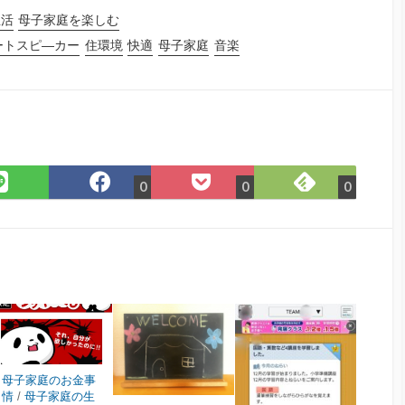
生活
母子家庭を楽しむ
ートスピ―カー
住環境
快適
母子家庭
音楽
Feedly
LINE
Facebook
Pocket
0
0
0
で
で
で
に
購
シ
シ
保
読
ェ
ェ
存
ア
ア
母子家庭のお金事
情
/
母子家庭の生