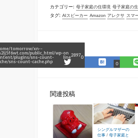
カテゴリー:
母子家庭の住環境
母子家庭の
タグ:
AIスピーカー
Amazon
アレクサ
スマ
シェアする
ome/tomorrow/xn--
s2ij5f6wt.com/public_html/wp-
on
2897
ntent/plugins/sns-count-
line
0
は
Twitter
che/sns-count-cache.php
0
て
で
な
シ
ブ
ェ
ッ
ア
関連投稿
ク
マ
ー
ク
に
シングルマザーの
保
仕事
/
母子家庭と