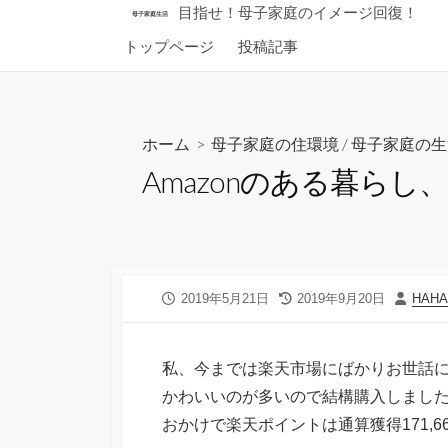
コ
目指せ！母子家庭のイメージ回復！
母子家庭生活
ン
トップページ
投稿記事
テ
ン
ツ
へ
ホーム
>
母子家庭の住環境
/
母子家庭の生
ス
Amazonのある暮らし
キ
ッ
プ
公
最
投
2019年5月21日
2019年9月20日
HAH
開
終
稿
日
更
者
新
私、今までは楽天市場にばかりお世話
日
かわいいのが多いので結構購入しまし
おかけで楽天ポイントは通算獲得171,6