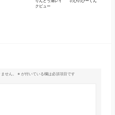
りんどう湖レイ
のびのびーくん
クビュー
りません。
※
が付いている欄は必須項目です