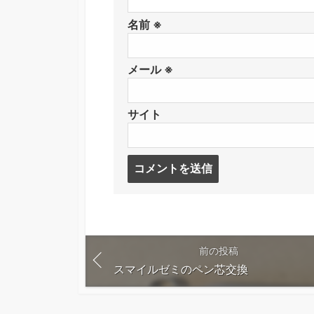
名前
※
メール
※
サイト
コ
メ
ン
ト
す
る
前の投稿
スマイルゼミのペン芯交換