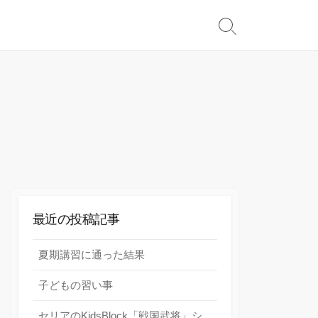
検
索
切
り
替
え
最近の投稿記事
夏期講習に通った結果
子どもの習い事
セリアのKidsBlock「戦国武将」シ