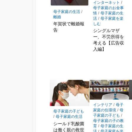
インターネット
/
存
母子家庭のお金事
母子家庭の生活
/
情
/
母子家庭の生
離婚
活
/
母子家庭を楽
年賀状で離婚報
しむ
告
シングルマザ
ー、不労所得を
考える【広告収
入編】
インテリア
/
母子
家庭の住環境
/
母
母子家庭の子ども
子家庭の子ども
/
/
母子家庭の生活
母子家庭の子の教
シールド乳酸菌
育
/
母子家庭の生
は働く親の救世
活
/
母子家庭を楽