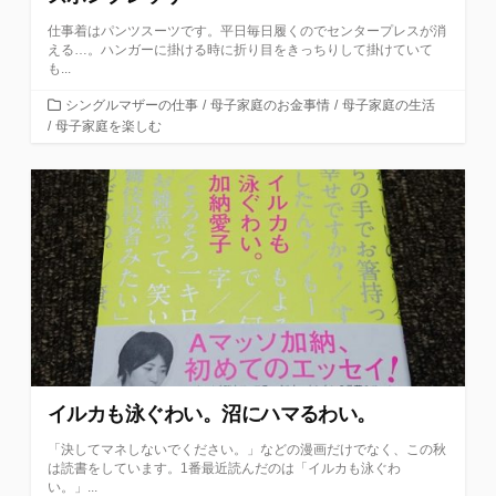
仕事着はパンツスーツです。平日毎日履くのでセンタープレスが消
える…。ハンガーに掛ける時に折り目をきっちりして掛けていて
も...
カ
シングルマザーの仕事
/
母子家庭のお金事情
/
母子家庭の生活
テ
/
母子家庭を楽しむ
ゴ
リ
ー
イルカも泳ぐわい。沼にハマるわい。
「決してマネしないでください。」などの漫画だけでなく、この秋
は読書をしています。1番最近読んだのは「イルカも泳ぐわ
い。」...