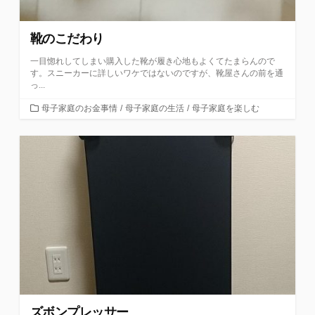
靴のこだわり
一目惚れしてしまい購入した靴が履き心地もよくてたまらんので
す。スニーカーに詳しいワケではないのですが、靴屋さんの前を通
っ...
カ
母子家庭のお金事情
/
母子家庭の生活
/
母子家庭を楽しむ
テ
ゴ
リ
ー
ズボンプレッサー