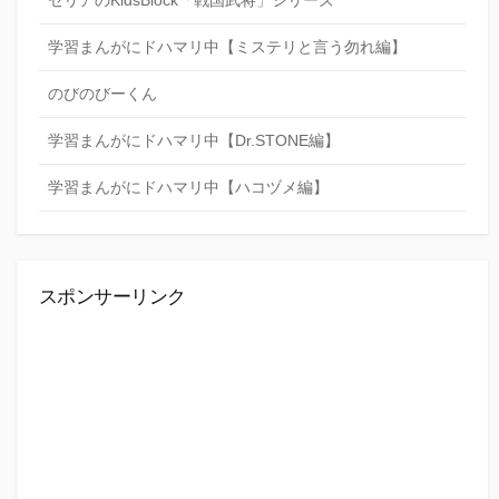
セリアのKidsBlock「戦国武将」シリーズ
学習まんがにドハマリ中【ミステリと言う勿れ編】
のびのびーくん
学習まんがにドハマリ中【Dr.STONE編】
学習まんがにドハマリ中【ハコヅメ編】
スポンサーリンク