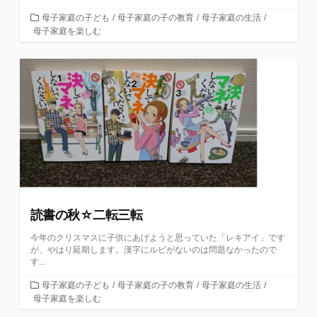
カ
母子家庭の子ども
/
母子家庭の子の教育
/
母子家庭の生活
/
テ
母子家庭を楽しむ
ゴ
リ
ー
読書の秋☆二転三転
今年のクリスマスに子供にあげようと思っていた「レキアイ」です
が、やはり延期します。漢字にルビがないのは問題なかったので
す...
カ
母子家庭の子ども
/
母子家庭の子の教育
/
母子家庭の生活
/
テ
母子家庭を楽しむ
ゴ