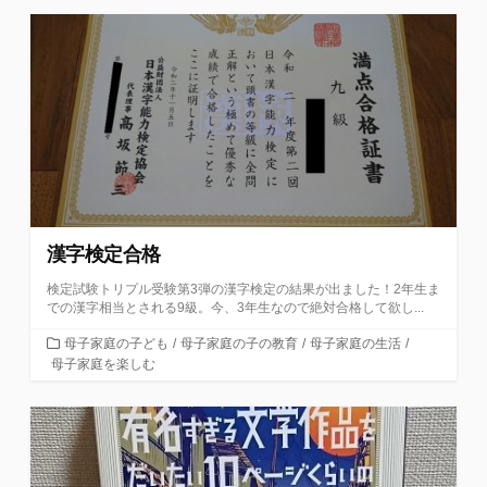
リ
ー
漢字検定合格
検定試験トリプル受験第3弾の漢字検定の結果が出ました！2年生ま
での漢字相当とされる9級。今、3年生なので絶対合格して欲し...
カ
母子家庭の子ども
/
母子家庭の子の教育
/
母子家庭の生活
/
テ
母子家庭を楽しむ
ゴ
リ
ー