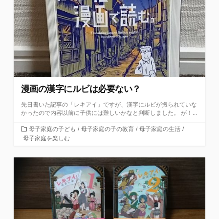
漫画の漢字にルビは必要ない？
先日書いた記事の「レキアイ」ですが、漢字にルビが振られていな
かったので内容以前に子供には難しいかなと判断しました。 が！...
カ
母子家庭の子ども
/
母子家庭の子の教育
/
母子家庭の生活
/
テ
母子家庭を楽しむ
ゴ
リ
ー