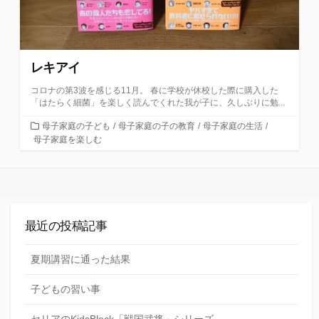
レキアイ
コロナの第3波を感じる11月。 春に学校が休校した際に購入した
「はたらく細菌」を楽しく読んでくれた我が子に、久しぶりに勉...
カ
母子家庭の子ども
/
母子家庭の子の教育
/
母子家庭の生活
/
テ
母子家庭を楽しむ
ゴ
リ
ー
最近の投稿記事
夏期講習に通った結果
子どもの習い事