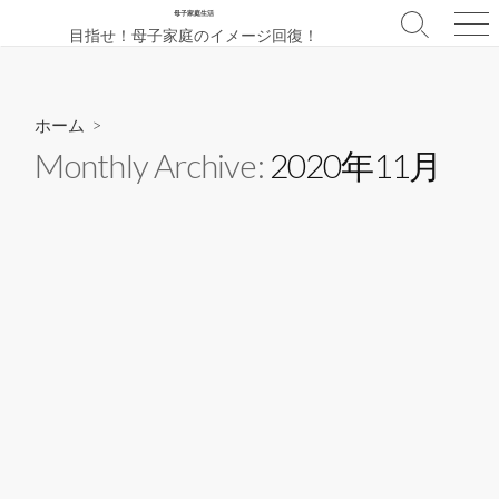
コ
母子家庭生活
検
メ
目指せ！母子家庭のイメージ回復！
ン
索
ニ
テ
切
ュ
ン
り
ー
替
ツ
ホーム
>
え
へ
Monthly Archive:
2020年11月
ス
キ
ッ
プ