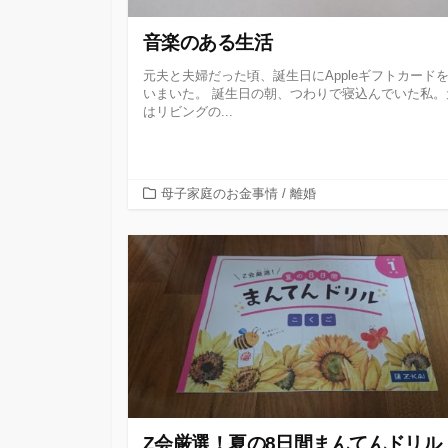
音楽のある生活
元夫と夫婦だった頃、誕生日にAppleギフトカード
いまいた。 誕生日の朝、つわりで寝込んでいた私。
はリビングの...
カ
母子家庭のお金事情
/
離婚
テ
ゴ
リ
ー
Z会厳選！夏の8日間まんてんドリル