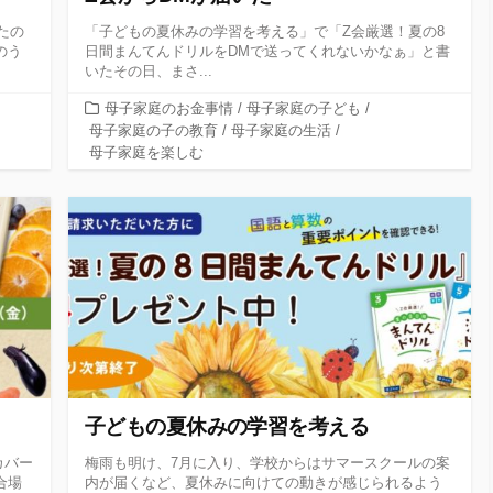
たの
「子どもの夏休みの学習を考える」で「Z会厳選！夏の8
のう
日間まんてんドリルをDMで送ってくれないかなぁ」と書
いたその日、まさ...
カ
母子家庭のお金事情
/
母子家庭の子ども
/
テ
母子家庭の子の教育
/
母子家庭の生活
/
ゴ
母子家庭を楽しむ
リ
ー
子どもの夏休みの学習を考える
カバー
梅雨も明け、7月に入り、学校からはサマースクールの案
合場
内が届くなど、夏休みに向けての動きが感じられるよう