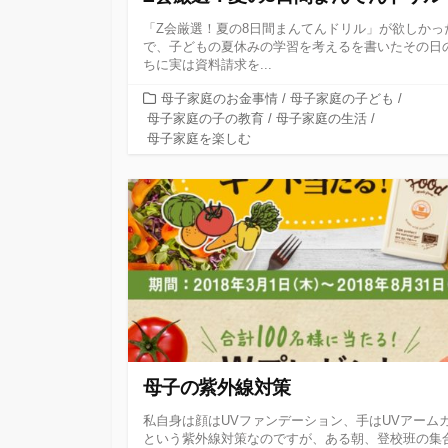
「Z会厳選！夏の8日間まんてんドリル」が欲しかっ
で、子どもの夏休みの学習を考えるを書いたその日
ちに実は資料請求を...
カ
母子家庭のお金事情
/
母子家庭の子ども
/
テ
母子家庭の子の教育
/
母子家庭の生活
/
ゴ
母子家庭を楽しむ
リ
ー
母子の紫外線対策
私自身は顔はUVファンデーション、手はUVアーム
という紫外線対策なのですが、ある朝、登校班の集