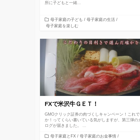
所に子どもと一緒...
カ
母子家庭の子ども
/
母子家庭の生活
/
テ
母子家庭を楽しむ
ゴ
リ
ー
FXで米沢牛ＧＥＴ！
GMOクリック証券の肉づくしキャンペーン！これで
か！ってくらい書いている気がしますが、第三弾の
ログが届きました。 ...
カ
母子家庭とFX
/
母子家庭のお金事情
/