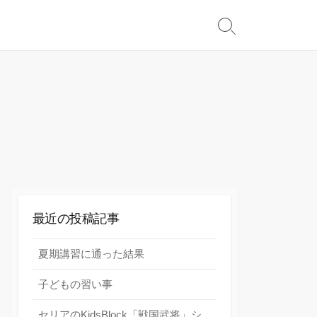
検
索
切
り
替
え
最近の投稿記事
夏期講習に通った結果
子どもの習い事
セリアのKidsBlock「戦国武将」シ