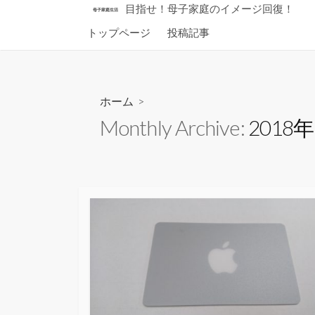
コ
目指せ！母子家庭のイメージ回復！
母子家庭生活
ン
トップページ
投稿記事
テ
ン
ツ
へ
ホーム
>
ス
Monthly Archive:
2018
キ
ッ
プ