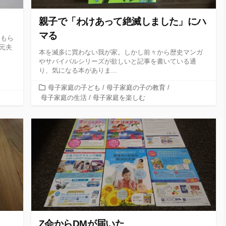
親子で「わけあって絶滅しました」にハ
マる
をもら
元夫
本を滅多に買わない我が家。しかし前々から歴史マンガ
やサバイバルシリーズが欲しいと記事を書いている通
り、気になる本がありま...
カ
母子家庭の子ども
/
母子家庭の子の教育
/
テ
母子家庭の生活
/
母子家庭を楽しむ
ゴ
リ
ー
Z会からDMが届いた