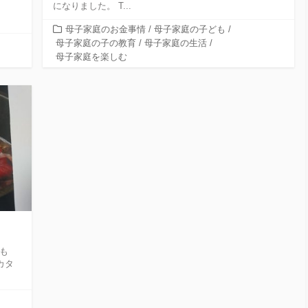
になりました。 T...
カ
母子家庭のお金事情
/
母子家庭の子ども
/
テ
母子家庭の子の教育
/
母子家庭の生活
/
ゴ
母子家庭を楽しむ
リ
ー
も
カタ