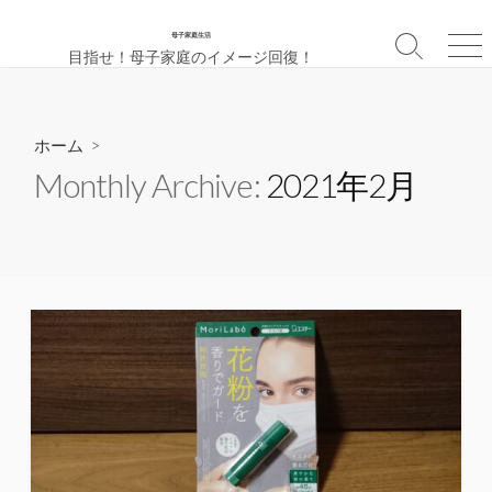
母子家庭生活
検
メ
目指せ！母子家庭のイメージ回復！
索
ニ
切
ュ
り
ー
替
ホーム
>
え
Monthly Archive:
2021年2月