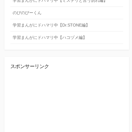
学習まんがにドハマリ中【ミステリと言う勿れ編】
のびのびーくん
学習まんがにドハマリ中【Dr.STONE編】
学習まんがにドハマリ中【ハコヅメ編】
スポンサーリンク