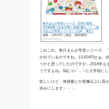
角川まんが学習シリーズ 日本の歴史
2018特典つき全15巻＋別巻1冊セット （角
川まんが学習シリーズ） [ 山本 博文 ]
価格：13824円（税込、送料無料)
(2018/4/5時点)
これこれ。角川まんが学習シリーズ。「2
が出ているのですね。13,824円かぁ
うかと思っていたのですが…2018年
うですよね。悩む:;(∩´﹏`∩);:入学祝
欲しいけど、体操服とか想像以上に高か
休みにします・・・。