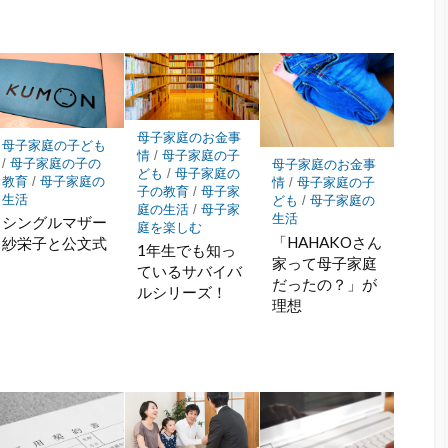
ア
ア
母子家庭のお金事
母子家庭の子ども
情
/
母子家庭の子
/
母子家庭の子の
母子家庭のお金事
ども
/
母子家庭の
教育
/
母子家庭の
情
/
母子家庭の子
子の教育
/
母子家
生活
ども
/
母子家庭の
庭の生活
/
母子家
生活
シングルマザー
庭を楽しむ
「HAHAKOさん
紗栄子と公文式
1年生でも知っ
家って母子家庭
ているサバイバ
だったの？」が
ルシリーズ！
理想