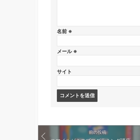
名前
※
メール
※
サイト
コ
メ
ン
ト
す
る
前の投稿