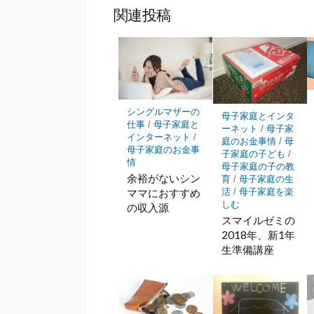
ッ
ア
関連投稿
ク
マ
ー
ク
に
保
シングルマザーの
母子家庭とインタ
存
仕事
/
母子家庭と
ーネット
/
母子家
インターネット
/
庭のお金事情
/
母
母子家庭のお金事
子家庭の子ども
/
情
母子家庭の子の教
余裕がないシン
育
/
母子家庭の生
活
/
母子家庭を楽
ママにおすすめ
しむ
の収入源
スマイルゼミの
2018年、新1年
生準備講座