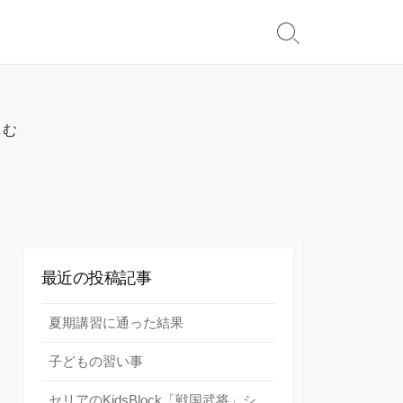
検
索
切
り
替
しむ
え
最近の投稿記事
夏期講習に通った結果
子どもの習い事
セリアのKidsBlock「戦国武将」シ