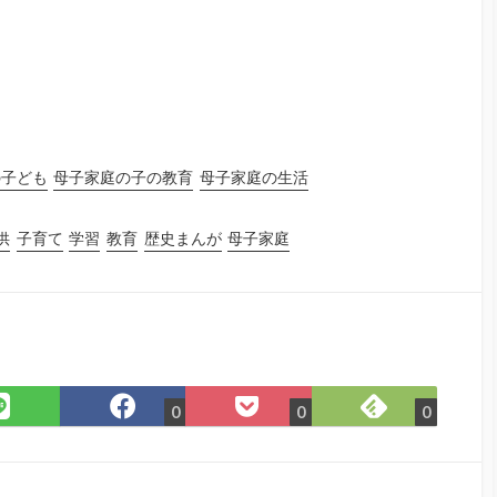
の子ども
母子家庭の子の教育
母子家庭の生活
供
子育て
学習
教育
歴史まんが
母子家庭
Feedly
LINE
Facebook
Pocket
0
0
0
で
で
で
に
購
シ
シ
保
読
ェ
ェ
存