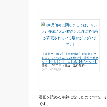
【還元クーポン】【全巻漫画】新書版）ク
レヨンしんちゃん (1-26巻続刊）漫画全巻セ
ット【中古本】【中古】afb【全巻セット】
価格：13871円（税込、送料無料)
(2018/4/5時点)
漫画を読める年齢になったのですね。
です。