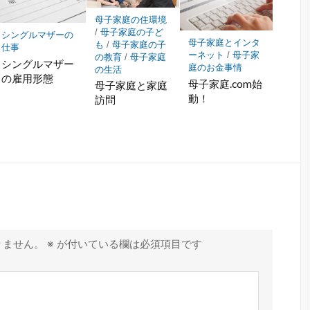
母子家庭の住環境
/
母子家庭の子ど
シングルマザーの
母子家庭とインタ
も
/
母子家庭の子
仕事
ーネット
/
母子家
の教育
/
母子家庭
シングルマザー
庭のお金事情
の生活
の雇用形態
母子家庭.com始
母子家庭と家庭
動！
訪問
りません。
※
が付いている欄は必須項目です