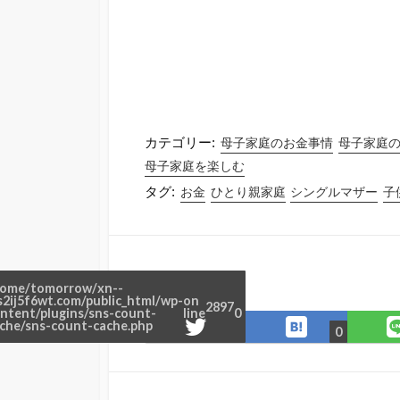
カテゴリー:
母子家庭のお金事情
母子家庭
母子家庭を楽しむ
タグ:
お金
ひとり親家庭
シングルマザー
子
シェアする
ome/tomorrow/xn--
s2ij5f6wt.com/public_html/wp-
on
2897
ntent/plugins/sns-count-
line
0
は
Twitter
che/sns-count-cache.php
0
て
で
な
シ
ブ
ェ