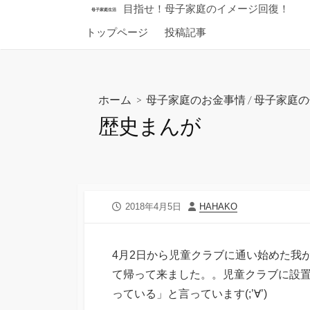
コ
目指せ！母子家庭のイメージ回復！
母子家庭生活
ン
トップページ
投稿記事
テ
ン
ツ
へ
ホーム
>
母子家庭のお金事情
/
母子家庭の
ス
歴史まんが
キ
ッ
プ
公
投
2018年4月5日
HAHAKO
開
稿
日
者
4月2日から児童クラブに通い始めた我
て帰って来ました。。児童クラブに設
っている」と言っています(;’∀’)