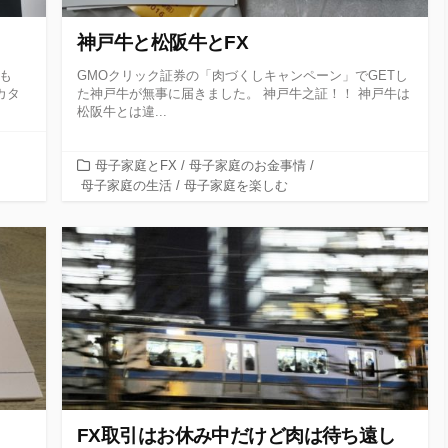
神戸牛と松阪牛とFX
も
GMOクリック証券の「肉づくしキャンペーン」でGETし
カタ
た神戸牛が無事に届きました。 神戸牛之証！！ 神戸牛は
松阪牛とは違...
カ
母子家庭とFX
/
母子家庭のお金事情
/
テ
母子家庭の生活
/
母子家庭を楽しむ
ゴ
リ
ー
FX取引はお休み中だけど肉は待ち遠し