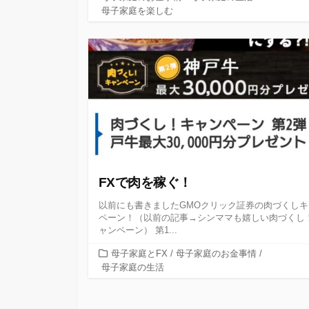
ゴ
母子家庭を楽しむ
リ
ー
FXで肉を稼ぐ！
以前にも書きましたGMOクリック証券の肉づくしキ
ペーン！（以前の記事→シンママも嬉しい肉づくし
ャンペーン） 第1...
カ
母子家庭とFX
/
母子家庭のお金事情
/
テ
母子家庭の生活
ゴ
リ
投
ー