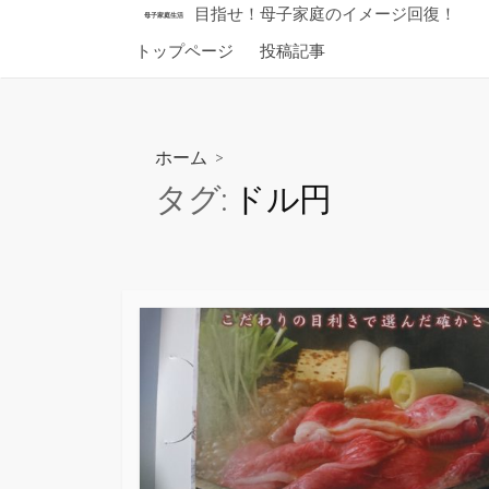
コ
目指せ！母子家庭のイメージ回復！
母子家庭生活
ン
トップページ
投稿記事
テ
ン
ツ
へ
ホーム
>
ス
タグ:
ドル円
キ
ッ
プ