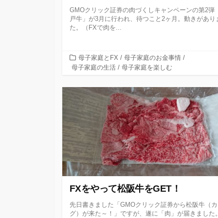
GMOクリック証券の肉づくしキャンペーンの第2弾
戸牛」が3月に行われ、待つこと2ヶ月。動きがあり
た。（FXで肉を...
カ
母子家庭とFX
/
母子家庭のお金事情
/
テ
母子家庭の生活
/
母子家庭を楽しむ
ゴ
リ
ー
FXをやって松阪牛をGET！
先日書きました「GMOクリック証券から松阪牛（カ
グ）が来た～！」ですが、遂に「肉」が届きました。