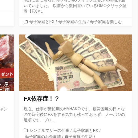
4/29に家に帰ると何やらGMOクリック証券から荷物が届
いていました。 以前から数回書いているGMOクリック証
券【FXネ...
カ
母子家庭とFX
/
母子家庭の生活
/
母子家庭を楽しむ
テ
ゴ
リ
ー
FX依存症！？
ャン
現在、仕事が繁忙期のHAHAKOです。疲労困憊の日々な
ので帰宅後にFXをする気力も残っておらず、ノーポジの
近頃です。ブロ...
カ
シングルマザーの仕事
/
母子家庭とFX
/
テ
母子家庭のお金事情
/
母子家庭の生活
/