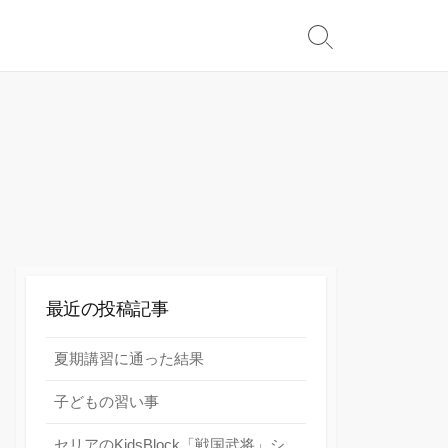
検
索
切
り
替
え
最近の投稿記事
夏期講習に通った結果
子どもの習い事
セリアのKidsBlock「戦国武将」シ