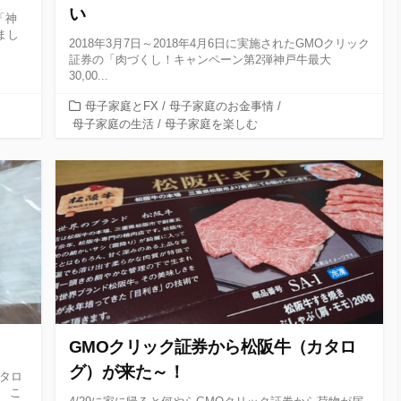
い
「神
まし
2018年3月7日～2018年4月6日に実施されたGMOクリック
証券の「肉づくし！キャンペーン第2弾神戸牛最大
30,00...
カ
母子家庭とFX
/
母子家庭のお金事情
/
テ
母子家庭の生活
/
母子家庭を楽しむ
ゴ
リ
ー
GMOクリック証券から松阪牛（カタロ
グ）が来た～！
タロ
 こ