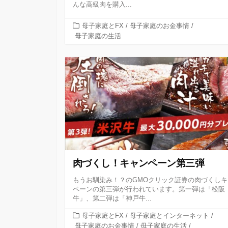
んな高級肉を購入...
カ
母子家庭とFX
/
母子家庭のお金事情
/
テ
母子家庭の生活
ゴ
リ
ー
肉づくし！キャンペーン第三弾
もうお馴染み！？のGMOクリック証券の肉づくしキ
ペーンの第三弾が行われています。第一弾は「松阪
牛」、第二弾は「神戸牛...
カ
母子家庭とFX
/
母子家庭とインターネット
/
テ
母子家庭のお金事情
/
母子家庭の生活
/