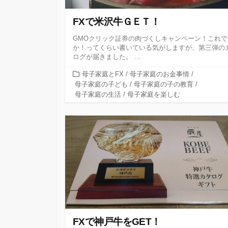
FXで米沢牛ＧＥＴ！
GMOクリック証券の肉づくしキャンペーン！これで
か！ってくらい書いている気がしますが、第三弾の
ログが届きました。 ...
カ
母子家庭とFX
/
母子家庭のお金事情
/
テ
母子家庭の子ども
/
母子家庭の子の教育
/
ゴ
母子家庭の生活
/
母子家庭を楽しむ
リ
ー
FXで神戸牛をGET！