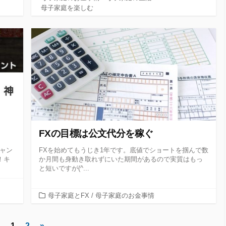
ゴ
母子家庭を楽しむ
リ
ー
FXの目標は公文代分を稼ぐ
ャン
FXを始めてもうじき1年です。底値でショートを掴んで数
！キ
か月間も身動き取れずにいた期間があるので実質はもっ
と短いですが(^...
カ
母子家庭とFX
/
母子家庭のお金事情
テ
ゴ
1
2
»
リ