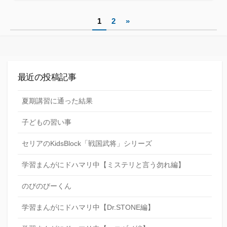
テ
ゴ
投
リ
1
2
»
ー
稿
の
ペ
最近の投稿記事
ー
夏期講習に通った結果
ジ
子どもの習い事
送
り
セリアのKidsBlock「戦国武将」シリーズ
学習まんがにドハマリ中【ミステリと言う勿れ編】
のびのびーくん
学習まんがにドハマリ中【Dr.STONE編】