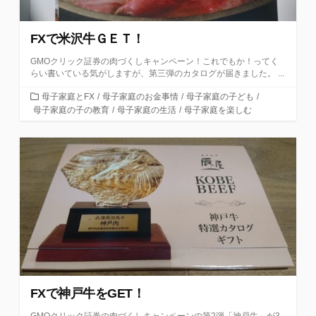
FXで米沢牛ＧＥＴ！
GMOクリック証券の肉づくしキャンペーン！これでもか！ってく
らい書いている気がしますが、第三弾のカタログが届きました。 ...
カ
母子家庭とFX
/
母子家庭のお金事情
/
母子家庭の子ども
/
テ
母子家庭の子の教育
/
母子家庭の生活
/
母子家庭を楽しむ
ゴ
リ
ー
FXで神戸牛をGET！
GMOクリック証券の肉づくしキャンペーンの第2弾「神戸牛」が3