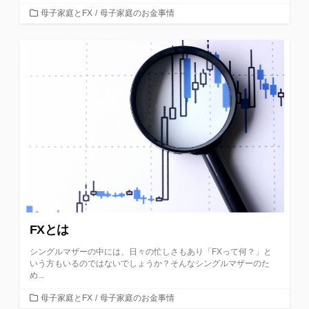
カ
母子家庭とFX
/
母子家庭のお金事情
テ
ゴ
リ
ー
FXとは
シングルマザーの中には、日々の忙しさもあり「FXって何？」と
いう方もいるのではないでしょうか？そんなシングルマザーのた
め...
カ
母子家庭とFX
/
母子家庭のお金事情