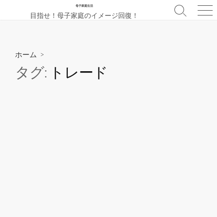
コ
母子家庭生活
検
メ
目指せ！母子家庭のイメージ回復！
ン
索
ニ
テ
切
ュ
ン
り
ー
替
ツ
ホーム
>
え
へ
タグ:
トレード
ス
キ
ッ
プ