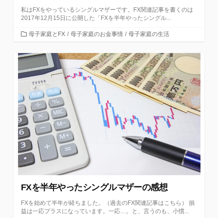
私はFXをやっているシングルマザーです。FX関連記事を書くのは
2017年12月15日に公開した「FXを半年やったシングル...
カ
母子家庭とFX
/
母子家庭のお金事情
/
母子家庭の生活
テ
ゴ
リ
ー
FXを半年やったシングルマザーの感想
FXを始めて半年が経ちました。（過去のFX関連記事はこちら） 損
益は一応プラスになっています。一応…。と、言うのも、小慣...