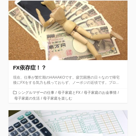
リ
ー
FX依存症！？
現在、仕事が繁忙期のHAHAKOです。疲労困憊の日々なので帰宅
後にFXをする気力も残っておらず、ノーポジの近頃です。ブロ...
カ
シングルマザーの仕事
/
母子家庭とFX
/
母子家庭のお金事情
/
テ
母子家庭の生活
/
母子家庭を楽しむ
ゴ
リ
ー