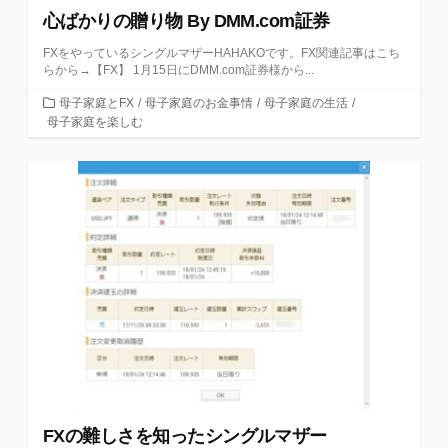
心ばかりの贈り物 By DMM.com証券
FXをやっているシングルマザーHAHAKOです。FX関連記事はこち
らから→【FX】 1月15日にDMM.com証券様から...
カ
母子家庭とFX
/
母子家庭のお金事情
/
母子家庭の生活
/
テ
母子家庭を楽しむ
ゴ
リ
ー
FXの難しさを知ったシングルマザー