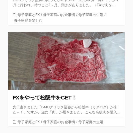
月に行われ、待つこと2ヶ月。動きがありました。（FXで肉を...
カ
母子家庭とFX
/
母子家庭のお金事情
/
母子家庭の生活
/
テ
母子家庭を楽しむ
ゴ
リ
ー
FXをやって松阪牛をGET！
先日書きました「GMOクリック証券から松阪牛（カタログ）が来
た～！」ですが、遂に「肉」が届きました。 こんな高級肉を購入...
カ
母子家庭とFX
/
母子家庭のお金事情
/
母子家庭の生活
テ
ゴ