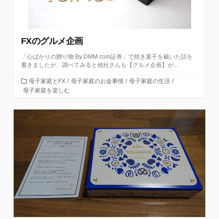
FXのグルメ企画
「心ばかりの贈り物 By DMM.com証券」で焼き菓子を戴いた話を
書きましたが、調べてみると他社さんも【グルメ企画】が...
カ
母子家庭とFX
/
母子家庭のお金事情
/
母子家庭の生活
/
テ
母子家庭を楽しむ
ゴ
リ
ー