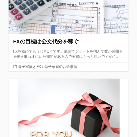
FXの目標は公文代分を稼ぐ
FXを始めてもうじき1年です。底値でショートを掴んで数か月間も
身動き取れずにいた期間があるので実質はもっと短いですが(^...
カ
母子家庭とFX
/
母子家庭のお金事情
テ
ゴ
リ
ー