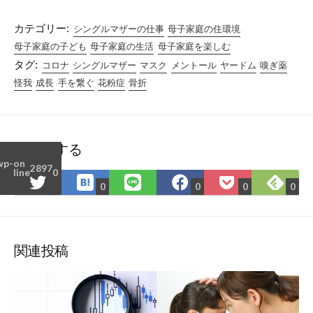
カテゴリー:
シングルマザーの仕事
母子家庭の住環境
母子家庭の子ども
母子家庭の生活
母子家庭を楽しむ
タグ:
コロナ
シングルマザー
マスク
メントール
ヤードム
嗅ぎ薬
怪我
成長
手を繋ぐ
花粉症
骨折
シェアする
wp-
on
2897
line
0
は
Fee
Twitter
LINE
Facebook
Pocket
0
0
0
0
て
で
で
で
で
に
な
購
シ
シ
シ
保
ブ
読
ェ
ェ
ェ
存
ッ
ア
ア
ア
関連投稿
ク
マ
ー