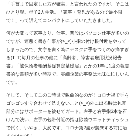
「手首まで固定した方が確実」と言われたのですが、そこは
ひとり親。母子2人生活。「家事・育児があるので最小限
で！」って訴えてコンパクトにしていただきました。
何が大変って家事より、仕事。普段はパソコン仕事が多いの
ですが、運悪く書き仕事が(>_<)小指の付け根付近をやって
しまったので、文字を書く為にデスクに手をつくのが痛すぎ
る(T_T)毎月の仕事の他に「高齢者、障害者雇用状況報告
書」「被保険者報酬基礎算定基礎届」とかの1年に1度の報告
書的な書類が多い時期で、零細企業の事務は地味に忙しいん
です。
そして、そしてこのご時世で致命的なのが！コロナ禍で手を
ゴシゴシすり合わせて洗えないこと(>_<)外に出る時は包帯
部分にはサポーターを被せてガード。左手と右手指3本を石
けんで洗い、左手の包帯付近の指は除菌ウエットティッシュ
で拭く。いやぁ、大変です。コロナ第2波が襲来する前に治
さなければ！