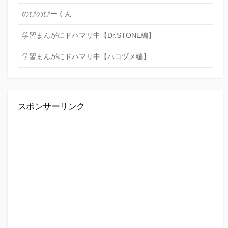
のびのびーくん
学習まんがにドハマリ中【Dr.STONE編】
学習まんがにドハマリ中【ハコヅメ編】
スポンサーリンク