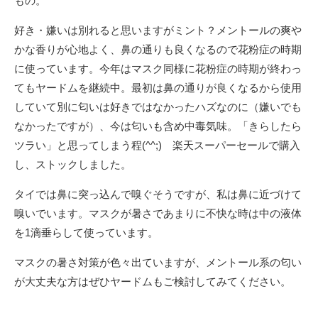
もの。
好き・嫌いは別れると思いますがミント？メントールの爽や
かな香りが心地よく、鼻の通りも良くなるので花粉症の時期
に使っています。今年はマスク同様に花粉症の時期が終わっ
てもヤードムを継続中。最初は鼻の通りが良くなるから使用
していて別に匂いは好きではなかったハズなのに（嫌いでも
なかったですが）、今は匂いも含め中毒気味。「きらしたら
ツラい」と思ってしまう程(^^;) 楽天スーパーセールで購入
し、ストックしました。
タイでは鼻に突っ込んで嗅ぐそうですが、私は鼻に近づけて
嗅いでいます。マスクが暑さであまりに不快な時は中の液体
を1滴垂らして使っています。
マスクの暑さ対策が色々出ていますが、メントール系の匂い
が大丈夫な方はぜひヤードムもご検討してみてください。