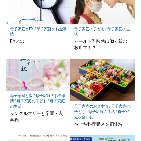
ク
に
保
存
母子家庭とFX
/
母子家庭のお金事
母子家庭の子ども
/
母子家庭の生
情
活
FXとは
シールド乳酸菌は働く親の
救世主！？
母子家庭と数
/
母子家庭のお金事
情
/
母子家庭の子ども
/
母子家庭
の生活
母子家庭のお金事情
/
母子家庭の
子ども
/
母子家庭の生活
/
母子家
シングルマザーと卒園・入
庭を楽しむ
学祝
おせち料理購入を初体験