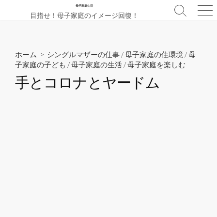
コ
母子家庭生活
検
メ
目指せ！母子家庭のイメージ回復！
ン
索
ニ
テ
切
ュ
ン
り
ー
替
ツ
ホーム
>
シングルマザーの仕事
/
母子家庭の住環境
/
母
え
子家庭の子ども
/
母子家庭の生活
/
母子家庭を楽しむ
へ
ス
手とコロナとヤードム
キ
ッ
プ