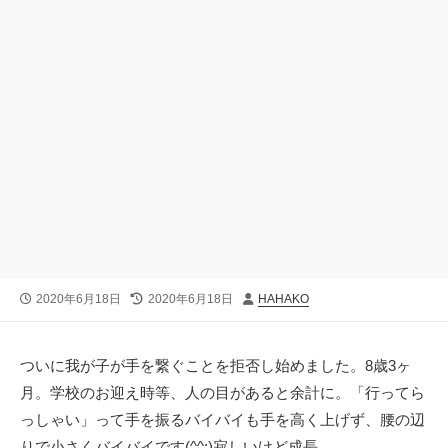
公
最
投
2020年6月18日
2020年6月18日
HAHAKO
開
終
稿
日
更
者
新
ついに我が子が手を繋ぐことを拒否し始めました。8歳3ヶ
日
月。学校のお迎え時等、人の目があると余計に。「行ってら
っしゃい」って手を振るバイバイも手を高く上げず、腰の辺
りで小さくバイバイです(^^;)寂しいけど成長。