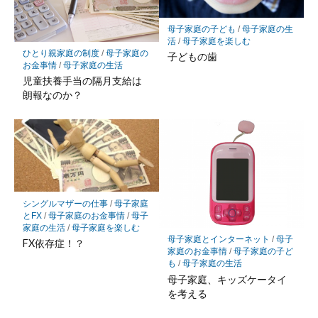
母子家庭の子ども
/
母子家庭の生
活
/
母子家庭を楽しむ
ひとり親家庭の制度
/
母子家庭の
子どもの歯
お金事情
/
母子家庭の生活
児童扶養手当の隔月支給は
朗報なのか？
シングルマザーの仕事
/
母子家庭
とFX
/
母子家庭のお金事情
/
母子
家庭の生活
/
母子家庭を楽しむ
母子家庭とインターネット
/
母子
FX依存症！？
家庭のお金事情
/
母子家庭の子ど
も
/
母子家庭の生活
母子家庭、キッズケータイ
を考える