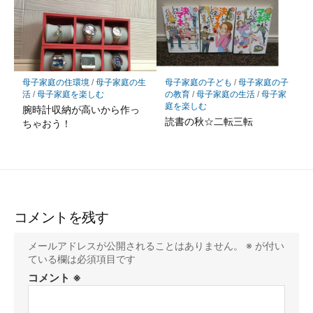
母子家庭の住環境
/
母子家庭の生
母子家庭の子ども
/
母子家庭の子
活
/
母子家庭を楽しむ
の教育
/
母子家庭の生活
/
母子家
庭を楽しむ
腕時計収納が高いから作っ
読書の秋☆二転三転
ちゃおう！
コメントを残す
メールアドレスが公開されることはありません。
※
が付い
ている欄は必須項目です
コメント
※