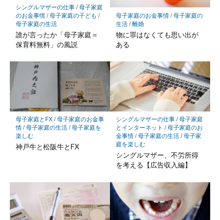
シングルマザーの仕事
/
母子家庭
母子家庭のお金事情
/
母子家庭の
のお金事情
/
母子家庭の子ども
/
生活
/
離婚
母子家庭の生活
物に罪はなくても思い出が
誰が言ったか「母子家庭＝
ある
保育料無料」の風説
母子家庭とFX
/
母子家庭のお金事
シングルマザーの仕事
/
母子家庭
情
/
母子家庭の生活
/
母子家庭を
とインターネット
/
母子家庭のお
楽しむ
金事情
/
母子家庭の生活
/
母子家
庭を楽しむ
神戸牛と松阪牛とFX
シングルマザー、不労所得
を考える【広告収入編】