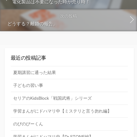
電化製品は不要になった時が売り時！
次の投稿
どうする？離婚の報告。
最近の投稿記事
夏期講習に通った結果
子どもの習い事
セリアのKidsBlock「戦国武将」シリーズ
学習まんがにドハマリ中【ミステリと言う勿れ編】
のびのびーくん
学習まんがにドハマリ中【Dr.STONE編】