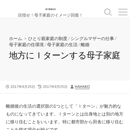
母子家庭生活
検
メ
目指せ！母子家庭のイメージ回復！
索
ニ
切
ュ
り
ー
替
ホーム
>
ひとり親家庭の制度
/
シングルマザーの仕事
/
え
母子家庭の住環境
/
母子家庭の生活
/
離婚
地方にＩターンする母子家庭
公
最
投
2017年9月25日
2017年9月25日
HAHAKO
開
終
稿
日
更
者
新
離婚後の生活の選択肢の1つとして「Ｉターン」が魅力的な
日
ものになってきています。Ｉターンとは出身地とは別の地方
に移り住むことをいいます。特に都市部から田舎に移り住む
ことを指す場合が殆どです。