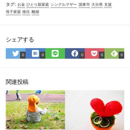
タグ:
お金
ひとり親家庭
シングルマザー
国東市
大分県
支援
母子家庭
移住
離婚
シェアする
は
Fee
Twitter
LINE
Facebook
Pocket
0
0
0
0
0
て
で
で
で
で
に
な
購
シ
シ
シ
保
ブ
読
ェ
ェ
ェ
存
ッ
ア
ア
ア
関連投稿
ク
マ
ー
ク
に
保
存