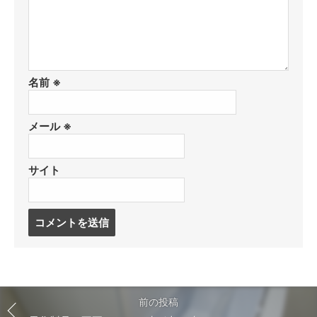
名前
※
メール
※
サイト
コ
メ
ン
ト
す
る
前の投稿