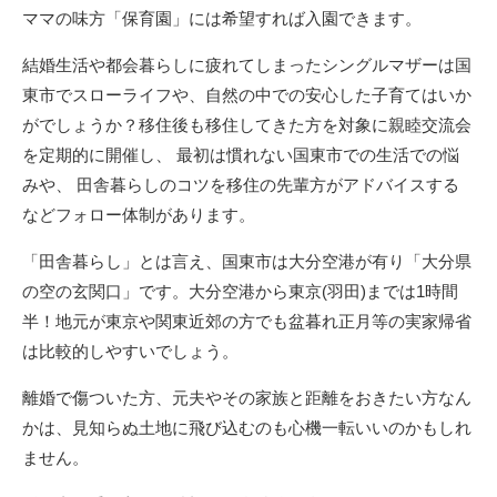
ママの味方「保育園」には希望すれば入園できます。
結婚生活や都会暮らしに疲れてしまったシングルマザーは国
東市でスローライフや、自然の中での安心した子育てはいか
がでしょうか？
移住後も移住してきた方を対象に親睦交流会
を定期的に開催し、 最初は慣れない国東市での生活での悩
みや、 田舎暮らしのコツを移住の先輩方がアドバイスする
などフォロー体制があります。
「田舎暮らし」とは言え、国東市は大分空港が有り「大分県
の空の玄関口」です。大分空港から東京(羽田)までは1時間
半！地元が東京や関東近郊の方でも盆暮れ正月等の実家帰省
は比較的しやすいでしょう。
離婚で傷ついた方、元夫やその家族と距離をおきたい方なん
かは、見知らぬ土地に飛び込むのも心機一転いいのかもしれ
ません。