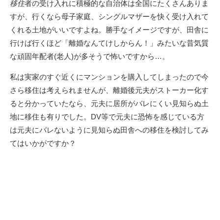
移住
者の受け入れに積極的な自治体は全国にたくさんありま
すが、行くなら母子家庭、シングルマザーを快く受け入れて
くれる土地がいいですよね。勝手なイメージですが、田舎に
行けば行くほど「離婚なんてけしからん！」みたいな昔気質
な頑固年配者(老人)が多そうで怖いですから…。
私は実家のすぐ近くにマンションを購入してしまったので今
さら移住は考えられませんが、離婚後元夫がストーカー化す
ると分かっていたなら、元夫に居所がバレにくい見知らぬ土
地に移住も有りでした。
DV等で元夫に恐怖を感じている方
は元夫にバレないように見知らぬ田舎への移住を検討してみ
てはいかがですか？