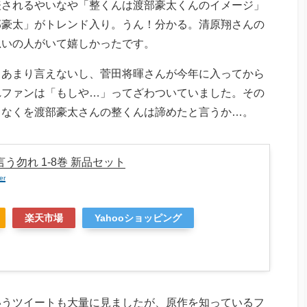
表されるやいなや「整くんは渡部豪太くんのイメージ」
部豪太」がトレンド入り。うん！分かる。清原翔さんの
思いの人がいて嬉しかったです。
とあまり言えないし、菅田将暉さんが今年に入ってから
れファンは「もしや…」ってざわついていました。その
となくを渡部豪太さんの整くんは諦めたと言うか…。
う勿れ 1-8巻 新品セット
er
楽天市場
Yahooショッピング
いうツイートも大量に見ましたが、原作を知っているフ