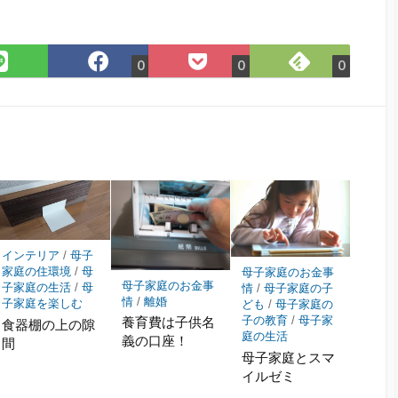
Feedly
LINE
Facebook
Pocket
0
0
0
で
で
で
に
購
シ
シ
保
読
ェ
ェ
存
ア
ア
インテリア
/
母子
家庭の住環境
/
母
母子家庭のお金事
母子家庭のお金事
子家庭の生活
/
母
情
/
母子家庭の子
情
/
離婚
子家庭を楽しむ
ども
/
母子家庭の
養育費は子供名
子の教育
/
母子家
食器棚の上の隙
庭の生活
義の口座！
間
母子家庭とスマ
イルゼミ