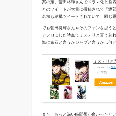
案の定、菅田将暉さんでドラマ化と発
とのツイートが大量に投稿されて「渡
名前も結構ツイートされていて、同じ
でも菅田将暉さんやそのファンを思う
アフロにした時点でミステリと言う勿
際に布石と言うかジャブと言うか…何
ミステリと言
created by
Rink
小学館
Amazon
また、もっと深い時間帯が良かったと