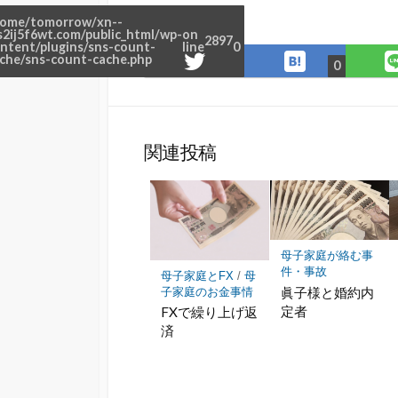
シェアする
ome/tomorrow/xn--
s2ij5f6wt.com/public_html/wp-
on
2897
ntent/plugins/sns-count-
line
0
は
Twitter
che/sns-count-cache.php
0
て
で
な
シ
ブ
ェ
ッ
ア
関連投稿
ク
マ
ー
ク
に
母子家庭が絡む事
保
件・事故
母子家庭とFX
/
母
存
眞子様と婚約内
子家庭のお金事情
定者
FXで繰り上げ返
済