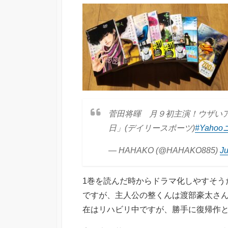
菅田将暉 月９初主演！ウザい
日」(デイリースポーツ)
#Yaho
— HAHAKO (@HAHAKO885)
Ju
1巻を読んだ時からドラマ化しやすそう
ですが、主人公の整くんは渡部豪太さ
在はリハビリ中ですが、勝手に復帰作