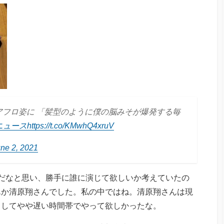
アフロ姿に 「髪型のように僕の脳みそが爆発する毎
oニュース
https://t.co/KMwhQ4xruV
ne 2, 2021
だなと思い、勝手に誰に演じて欲しいか考えていたの
んか清原翔さんでした。私の中ではね。清原翔さんは現
としてやや遅い時間帯でやって欲しかったな。