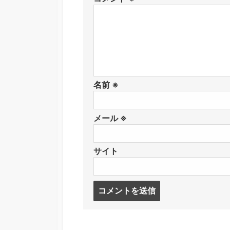
名前
※
メール
※
サイト
コ
メ
ン
ト