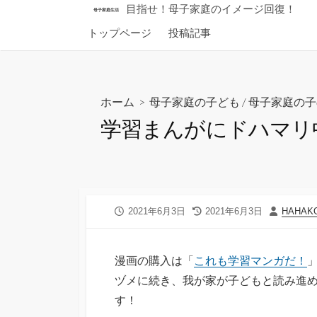
コ
目指せ！母子家庭のイメージ回復！
母子家庭生活
ン
トップページ
投稿記事
テ
ン
ツ
へ
ホーム
>
母子家庭の子ども
/
母子家庭の子
ス
学習まんがにドハマリ
キ
ッ
プ
公
最
投
2021年6月3日
2021年6月3日
HAHAK
開
終
稿
日
更
者
新
漫画の購入は「
これも学習マンガだ！
日
ヅメに続き、我が家が子どもと読み進
す！