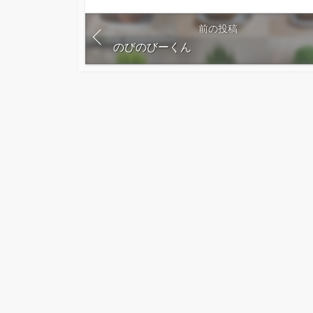
す
る
前の投稿
のびのびーくん