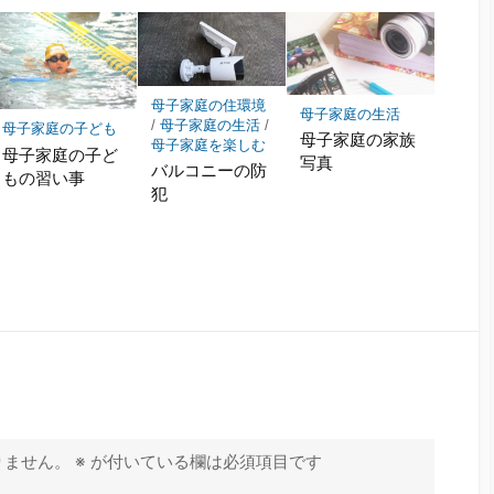
母子家庭の住環境
母子家庭の生活
/
母子家庭の生活
/
母子家庭の子ども
母子家庭の家族
母子家庭を楽しむ
母子家庭の子ど
写真
バルコニーの防
もの習い事
犯
りません。
※
が付いている欄は必須項目です