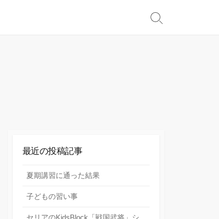
検
索
切
り
替
え
最近の投稿記事
夏期講習に通った結果
子どもの習い事
セリアのKidsBlock「戦国武将」シ