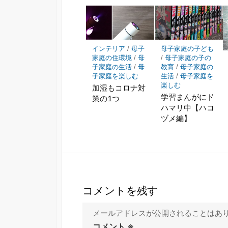
インテリア
/
母子
母子家庭の子ども
家庭の住環境
/
母
/
母子家庭の子の
子家庭の生活
/
母
教育
/
母子家庭の
子家庭を楽しむ
生活
/
母子家庭を
楽しむ
加湿もコロナ対
学習まんがにド
策の1つ
ハマリ中【ハコ
ヅメ編】
コメントを残す
メールアドレスが公開されることはあ
コメント
※