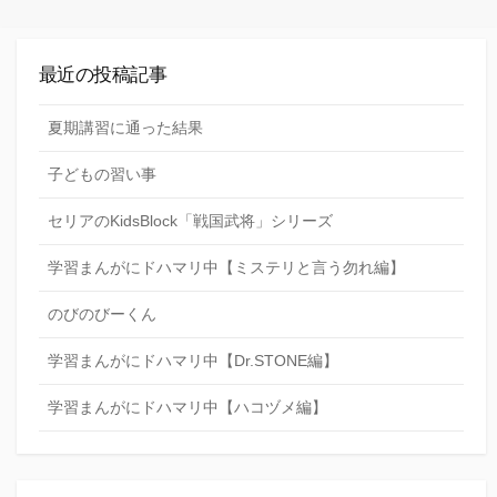
最近の投稿記事
夏期講習に通った結果
子どもの習い事
セリアのKidsBlock「戦国武将」シリーズ
学習まんがにドハマリ中【ミステリと言う勿れ編】
のびのびーくん
学習まんがにドハマリ中【Dr.STONE編】
学習まんがにドハマリ中【ハコヅメ編】