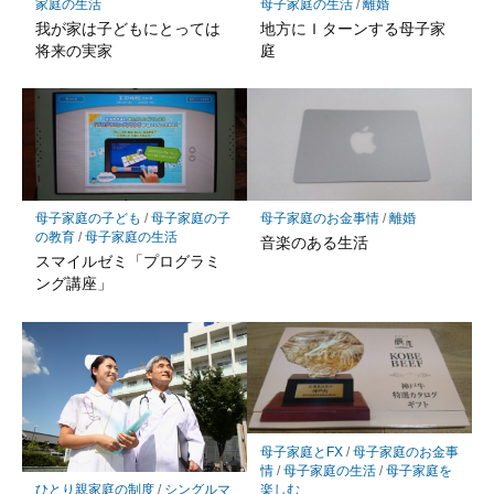
家庭の生活
母子家庭の生活
/
離婚
我が家は子どもにとっては
地方にＩターンする母子家
将来の実家
庭
母子家庭の子ども
/
母子家庭の子
母子家庭のお金事情
/
離婚
の教育
/
母子家庭の生活
音楽のある生活
スマイルゼミ「プログラミ
ング講座」
母子家庭とFX
/
母子家庭のお金事
情
/
母子家庭の生活
/
母子家庭を
楽しむ
ひとり親家庭の制度
/
シングルマ