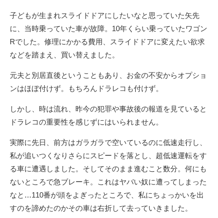
子どもが生まれスライドドアにしたいなと思っていた矢先
に、当時乗っていた車が故障。10年くらい乗っていたワゴン
Rでした。修理にかかる費用、スライドドアに変えたい欲求
などを踏まえ、買い替えました。
元夫と別居直後ということもあり、お金の不安からオプショ
ンはほぼ付けず。もちろんドラレコも付けず。
しかし、時は流れ、昨今の犯罪や事故後の報道を見ていると
ドラレコの重要性を感じずにはいられません。
実際に先日、前方はガラガラで空いているのに低速走行し、
私が追いつくなりさらにスピードを落とし、超低速運転をす
る車に遭遇しました。そしてそのまま進むこと数分。何にも
ないところで急ブレーキ。これはヤバい奴に遭ってしまった
なと…110番が頭をよぎったところで、私にちょっかいを出
すのを諦めたのかその車は右折して去っていきました。