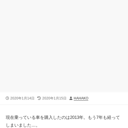
公
最
投
2020年1月14日
2020年1月15日
HAHAKO
開
終
稿
日
更
者
新
現在乗っている車を購入したのは2013年。もう7年も経って
日
しまいました…。