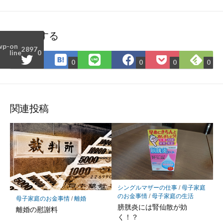
シェアする
wp-
on
2897
line
0
は
Fee
Twitter
LINE
Facebook
Pocket
0
0
0
0
て
で
で
で
で
に
な
購
シ
シ
シ
保
ブ
読
ェ
ェ
ェ
存
ッ
ア
ア
ア
関連投稿
ク
マ
ー
ク
に
保
存
シングルマザーの仕事
/
母子家庭
のお金事情
/
母子家庭の生活
母子家庭のお金事情
/
離婚
膀胱炎には腎仙散が効
離婚の慰謝料
く！？