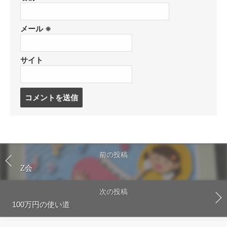
メール
※
サイト
コ
メ
ン
ト
す
る
前の投稿
Z会
次の投稿
100万円の使い道