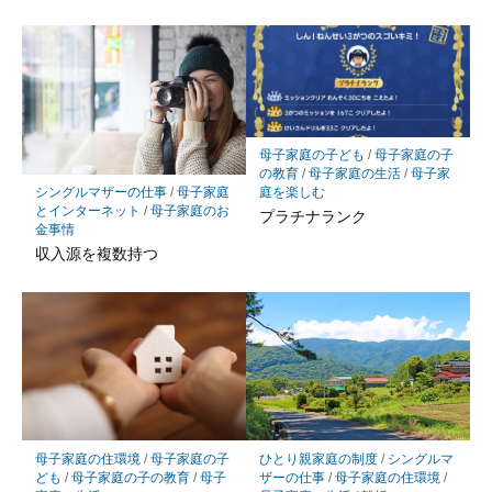
母子家庭の子ども
/
母子家庭の子
の教育
/
母子家庭の生活
/
母子家
シングルマザーの仕事
/
母子家庭
庭を楽しむ
とインターネット
/
母子家庭のお
プラチナランク
金事情
収入源を複数持つ
母子家庭の住環境
/
母子家庭の子
ひとり親家庭の制度
/
シングルマ
ども
/
母子家庭の子の教育
/
母子
ザーの仕事
/
母子家庭の住環境
/