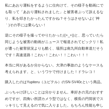
私にあおり運転をするように仕向けて、その様子を動画にで
も取って「あおり運転されました」と被害者ぶって訴えるな
り、私を叩きたかったんですかね？そうはさせないよ( ´艸
｀)その手には乗らない！
逆にその様子を撮ってやりたかった((+_+))と、思っていたら
同じような被害の動画がニュースで報道されてビックリ！私
が遭った被害状況よりも酷く、場所は南九州自動車道だそう
です！高速道路！こわい！こわい！！こわい！！！
本当に何があるか分からない。大津の事故のようなケースも
考えられます。と、いうワケで付けました！ドラレコ！
購入したのはYupiteru（ユピテル）のSN-SV40cという商品。
ぶっちゃけ詳しいことは分かりません。車好きの兄のおすす
めですが、四角い所謂カメラ型ではなく、横長の円筒状でス
ッキリして見えるので気に入りました。もちろん性能も申し