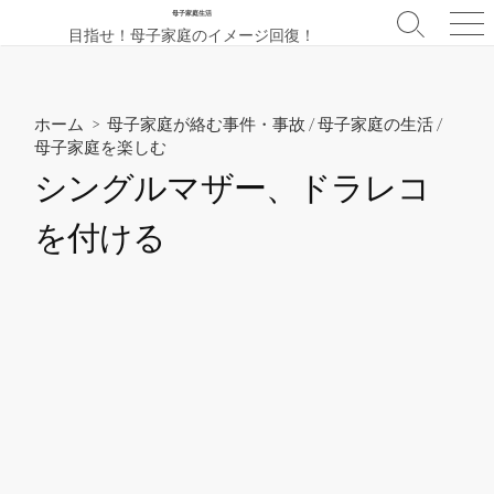
コ
母子家庭生活
検
メ
目指せ！母子家庭のイメージ回復！
ン
索
ニ
テ
切
ュ
ン
り
ー
替
ツ
ホーム
>
母子家庭が絡む事件・事故
/
母子家庭の生活
/
え
母子家庭を楽しむ
へ
ス
シングルマザー、ドラレコ
キ
を付ける
ッ
プ