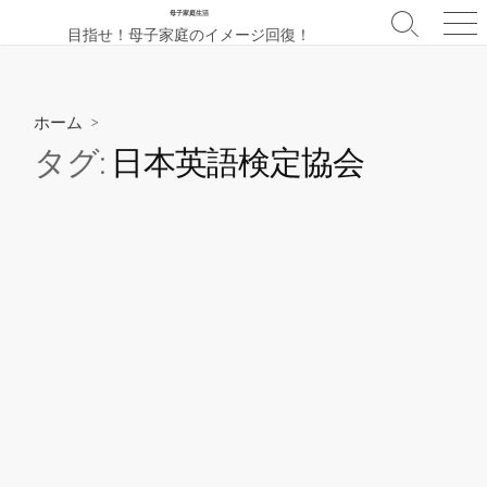
コ
母子家庭生活
検
メ
目指せ！母子家庭のイメージ回復！
ン
索
ニ
テ
切
ュ
ン
り
ー
替
ツ
ホーム
>
え
へ
タグ:
日本英語検定協会
ス
キ
ッ
プ