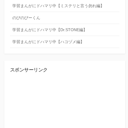
学習まんがにドハマリ中【ミステリと言う勿れ編】
のびのびーくん
学習まんがにドハマリ中【Dr.STONE編】
学習まんがにドハマリ中【ハコヅメ編】
スポンサーリンク