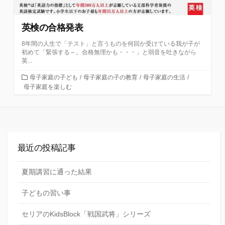
英検の合格発表
8年間の人生で「テスト」と言うものを何回か受けている我が子が
初めて「緊張する～。合格無理かも・・・」と弱音を吐きながら
英...
カ
母子家庭の子ども
/
母子家庭の子の教育
/
母子家庭の生活
/
テ
母子家庭を楽しむ
ゴ
リ
ー
最近の投稿記事
夏期講習に通った結果
子どもの習い事
セリアのKidsBlock「戦国武将」シリーズ