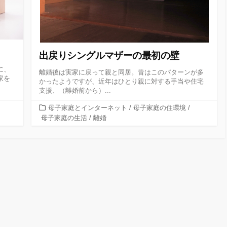
出戻りシングルマザーの最初の壁
に、
離婚後は実家に戻って親と同居。昔はこのパターンが多
家を
かったようですが、近年はひとり親に対する手当や住宅
支援、（離婚前から）...
カ
母子家庭とインターネット
/
母子家庭の住環境
/
テ
母子家庭の生活
/
離婚
ゴ
リ
ー