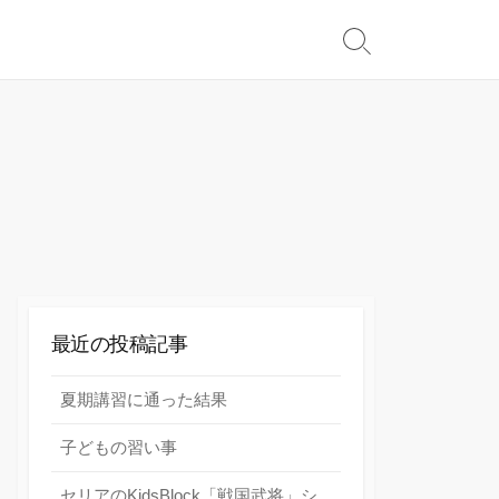
検
索
切
り
替
え
最近の投稿記事
夏期講習に通った結果
子どもの習い事
セリアのKidsBlock「戦国武将」シ