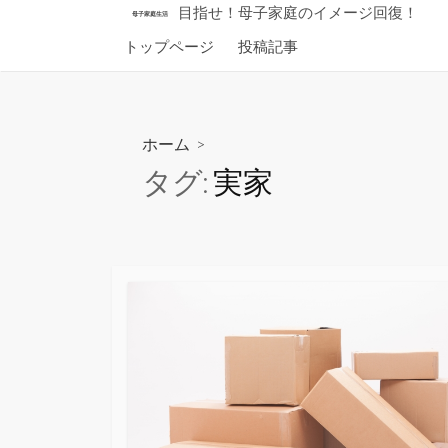
コ
目指せ！母子家庭のイメージ回復！
母子家庭生活
ン
トップページ
投稿記事
テ
ン
ツ
へ
ホーム
>
ス
タグ:
実家
キ
ッ
プ