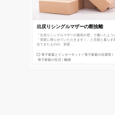
出戻りシングルマザーの断捨離
「出戻りシングルマザーの最初の壁」で書いたよう
「実家に帰らせていただきます！」と旦那と暮らす
出てきたものの、実家...
カ
母子家庭とインターネット
/
母子家庭の住環境
/
テ
母子家庭の生活
/
離婚
ゴ
リ
ー