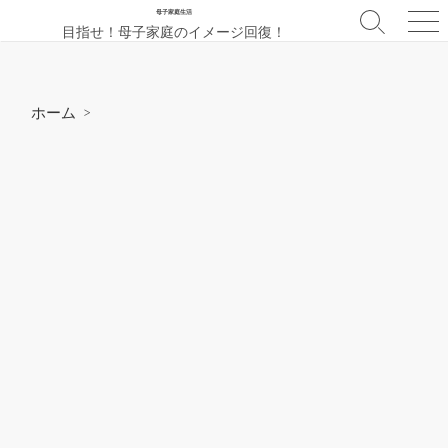
コ
母子家庭生活
検
メ
目指せ！母子家庭のイメージ回復！
ン
索
ニ
テ
切
ュ
ン
り
ー
替
ツ
ホーム
>
え
へ
ス
キ
ッ
プ