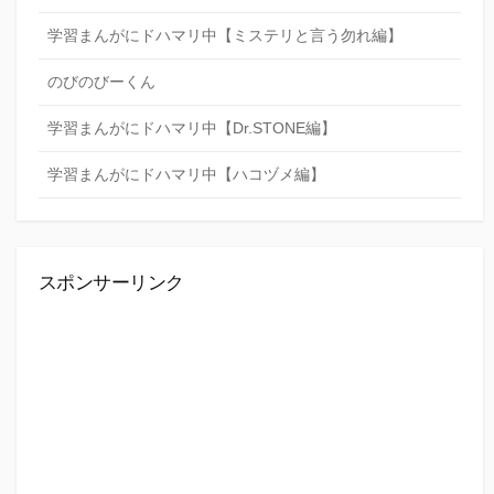
学習まんがにドハマリ中【ミステリと言う勿れ編】
のびのびーくん
学習まんがにドハマリ中【Dr.STONE編】
学習まんがにドハマリ中【ハコヅメ編】
スポンサーリンク