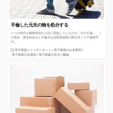
不倫した元夫の物を処分する
いつの時代も離婚理由の上位に君臨しているのが「夫の不倫」。こ
の場合、揉め始めると不倫夫は必要最低限の物を持って不倫相手
の...
カ
母子家庭とインターネット
/
母子家庭のお金事情
/
テ
母子家庭の住環境
/
母子家庭の生活
/
離婚
ゴ
リ
ー