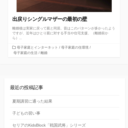
出戻りシングルマザーの最初の壁
離婚後は実家に戻って親と同居。昔はこのパターンが多かったよう
ですが、近年はひとり親に対する手当や住宅支援、（離婚前か
ら）...
カ
母子家庭とインターネット
/
母子家庭の住環境
/
テ
母子家庭の生活
/
離婚
ゴ
リ
ー
最近の投稿記事
夏期講習に通った結果
子どもの習い事
セリアのKidsBlock「戦国武将」シリーズ