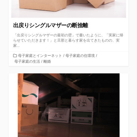
出戻りシングルマザーの断捨離
「出戻りシングルマザーの最初の壁」で書いたように、「実家に帰
らせていただきます！」と旦那と暮らす家を出てきたものの、実
家...
カ
母子家庭とインターネット
/
母子家庭の住環境
/
テ
母子家庭の生活
/
離婚
ゴ
リ
ー