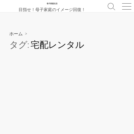
コ
母子家庭生活
検
メ
目指せ！母子家庭のイメージ回復！
ン
索
ニ
テ
切
ュ
ン
り
ー
替
ツ
ホーム
>
え
へ
タグ:
宅配レンタル
ス
キ
ッ
プ