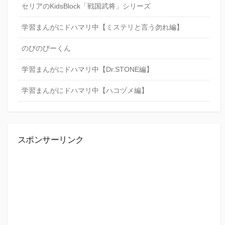
セリアのKidsBlock「戦国武将」シリーズ
学習まんがにドハマリ中【ミステリと言う勿れ編】
のびのびーくん
学習まんがにドハマリ中【Dr.STONE編】
学習まんがにドハマリ中【ハコヅメ編】
スポンサーリンク