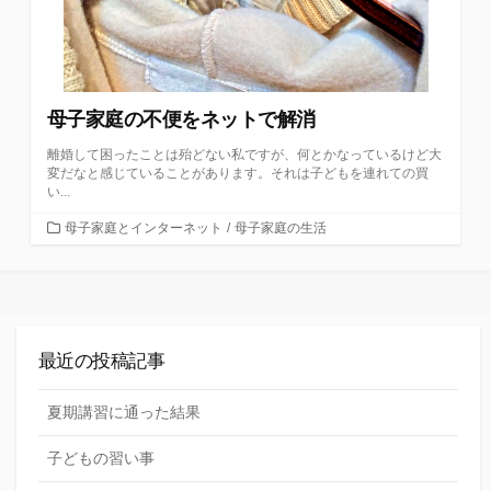
母子家庭の不便をネットで解消
離婚して困ったことは殆どない私ですが、何とかなっているけど大
変だなと感じていることがあります。それは子どもを連れての買
い...
カ
母子家庭とインターネット
/
母子家庭の生活
テ
ゴ
リ
ー
最近の投稿記事
夏期講習に通った結果
子どもの習い事