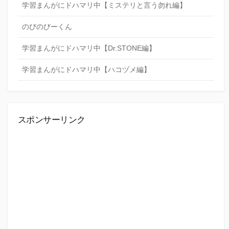
学習まんがにドハマリ中【ミステリと言う勿れ編】
のびのびーくん
学習まんがにドハマリ中【Dr.STONE編】
学習まんがにドハマリ中【ハコヅメ編】
スポンサーリンク