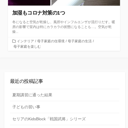
加湿もコロナ対策の1つ
冬になると空気が乾燥し、風邪やインフルエンザが流行りだす。暖
房の影響で室内は特にカラカラの状態になることも…。空気が乾
燥...
カ
インテリア
/
母子家庭の住環境
/
母子家庭の生活
/
テ
母子家庭を楽しむ
ゴ
リ
ー
最近の投稿記事
夏期講習に通った結果
子どもの習い事
セリアのKidsBlock「戦国武将」シリーズ