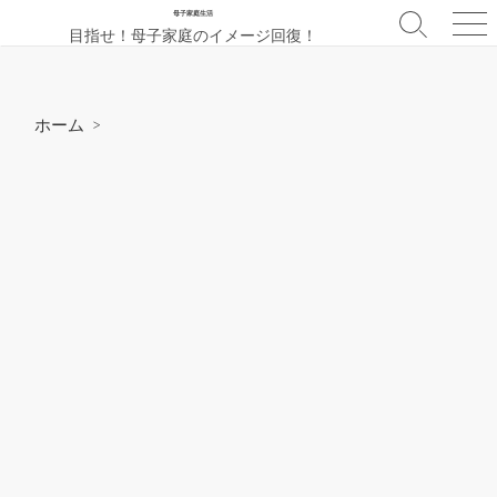
コ
母子家庭生活
検
メ
目指せ！母子家庭のイメージ回復！
ン
索
ニ
テ
切
ュ
ン
り
ー
替
ツ
ホーム
>
え
へ
ス
キ
ッ
プ