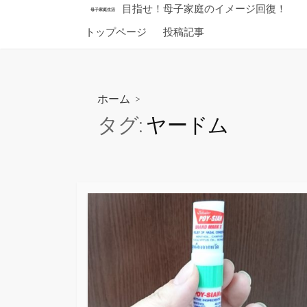
コ
目指せ！母子家庭のイメージ回復！
母子家庭生活
ン
トップページ
投稿記事
テ
ン
ツ
へ
ホーム
>
ス
タグ:
ヤードム
キ
ッ
プ