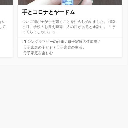
手とコロナとヤードム
ない
ついに我が子が手を繋ぐことを拒否し始めました。8歳3
して
ヶ月。学校のお迎え時等、人の目があると余計に。「行
ってらっしゃい」っ...
カ
シングルマザーの仕事
/
母子家庭の住環境
/
テ
母子家庭の子ども
/
母子家庭の生活
/
ゴ
母子家庭を楽しむ
リ
ー