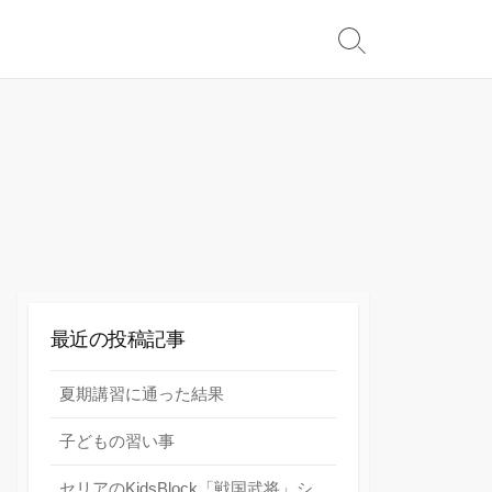
検
索
切
り
替
え
最近の投稿記事
夏期講習に通った結果
子どもの習い事
セリアのKidsBlock「戦国武将」シ