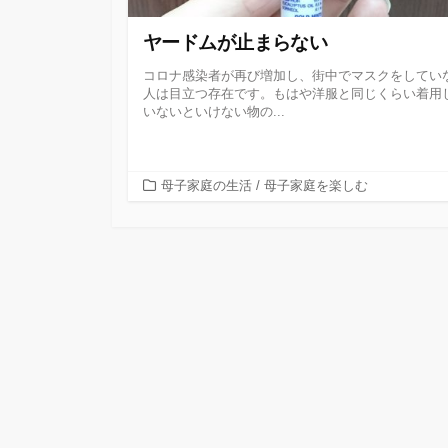
ヤードムが止まらない
コロナ感染者が再び増加し、街中でマスクをしてい
人は目立つ存在です。もはや洋服と同じくらい着用
いないといけない物の...
カ
母子家庭の生活
/
母子家庭を楽しむ
テ
ゴ
リ
ー