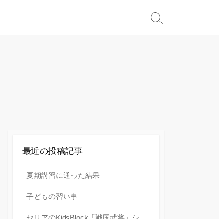
検
索
切
り
替
え
最近の投稿記事
夏期講習に通った結果
子どもの習い事
セリアのKidsBlock「戦国武将」シ