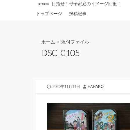
コ
目指せ！母子家庭のイメージ回復！
母子家庭生活
ン
トップページ
投稿記事
テ
ン
ツ
へ
ホーム
> 添付ファイル
ス
DSC_0105
キ
ッ
プ
公
投
2020年11月11日
HAHAKO
開
稿
日
者