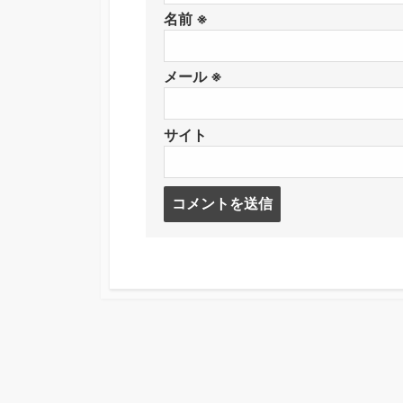
名前
※
メール
※
サイト
コ
メ
ン
ト
す
る