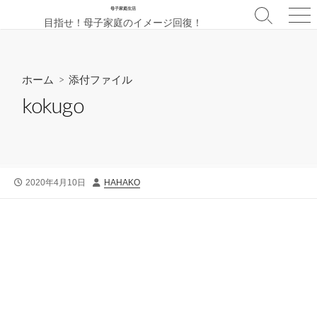
コ
母子家庭生活
検
メ
目指せ！母子家庭のイメージ回復！
ン
索
ニ
テ
切
ュ
ン
り
ー
替
ツ
ホーム
> 添付ファイル
え
へ
kokugo
ス
キ
ッ
プ
公
投
2020年4月10日
HAHAKO
開
稿
日
者