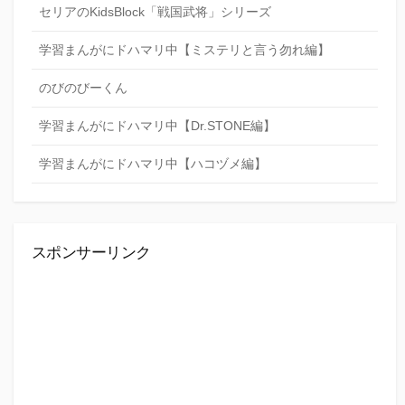
セリアのKidsBlock「戦国武将」シリーズ
学習まんがにドハマリ中【ミステリと言う勿れ編】
のびのびーくん
学習まんがにドハマリ中【Dr.STONE編】
学習まんがにドハマリ中【ハコヅメ編】
スポンサーリンク