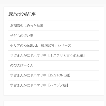
最近の投稿記事
夏期講習に通った結果
子どもの習い事
セリアのKidsBlock「戦国武将」シリーズ
学習まんがにドハマリ中【ミステリと言う勿れ編】
のびのびーくん
学習まんがにドハマリ中【Dr.STONE編】
学習まんがにドハマリ中【ハコヅメ編】