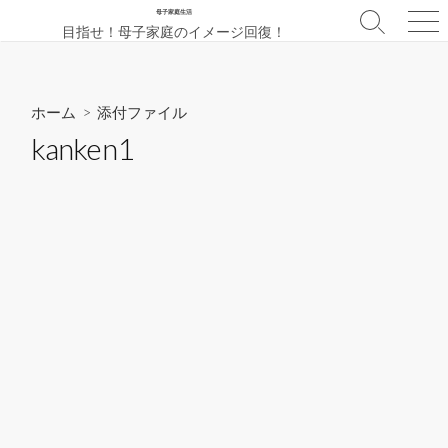
コ
母子家庭生活
検
メ
目指せ！母子家庭のイメージ回復！
ン
索
ニ
テ
切
ュ
ン
り
ー
替
ツ
ホーム
> 添付ファイル
え
へ
kanken1
ス
キ
ッ
プ