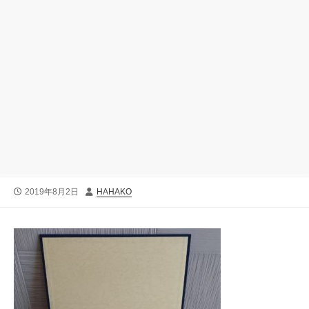
公
投
2019年8月2日
HAHAKO
開
稿
日
者