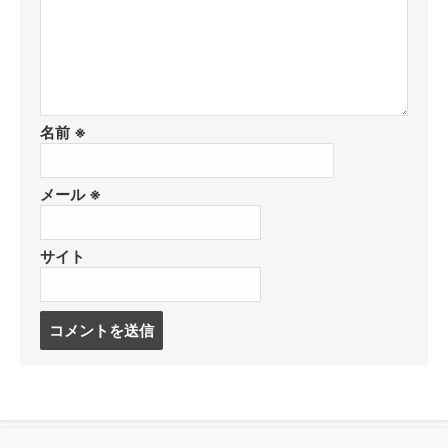
名前
※
メール
※
サイト
コ
メ
ン
ト
す
る