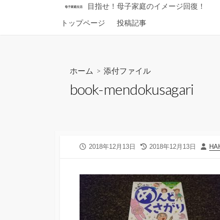
コ
目指せ！母子家庭のイメージ回復！
母子家庭生活
ン
トップページ
投稿記事
テ
ン
ツ
へ
ホーム
> 添付ファイル
ス
book-mendokusagari
キ
ッ
プ
公
最
投
2018年12月13日
2018年12月13日
HA
開
終
稿
日
更
者
新
日