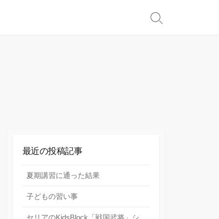
検
索
切
り
替
え
最近の投稿記事
夏期講習に通った結果
子どもの習い事
セリアのKidsBlock「戦国武将」シ