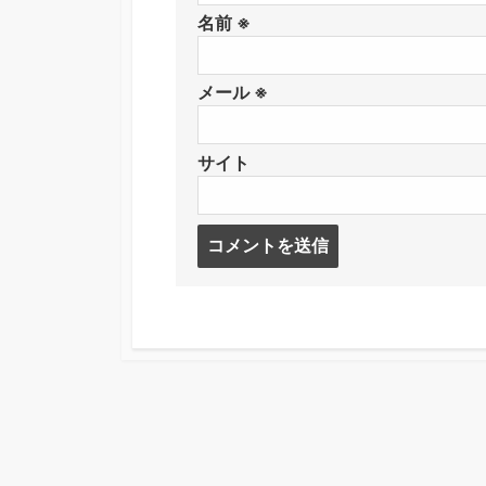
名前
※
メール
※
サイト
コ
メ
ン
ト
す
る