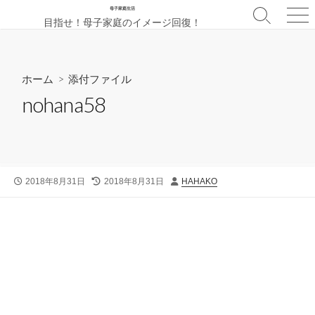
コ
母子家庭生活
検
メ
目指せ！母子家庭のイメージ回復！
ン
索
ニ
テ
切
ュ
ン
り
ー
替
ツ
ホーム
> 添付ファイル
え
へ
nohana58
ス
キ
ッ
プ
公
最
投
2018年8月31日
2018年8月31日
HAHAKO
開
終
稿
日
更
者
新
日