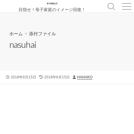
コ
母子家庭生活
検
メ
目指せ！母子家庭のイメージ回復！
ン
索
ニ
テ
切
ュ
ン
り
ー
替
ツ
ホーム
> 添付ファイル
え
へ
nasuhai
ス
キ
ッ
プ
公
最
投
2018年8月15日
2018年8月15日
HAHAKO
開
終
稿
日
更
者
新
日