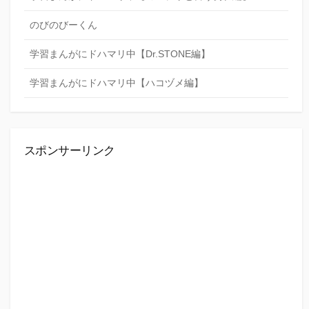
のびのびーくん
学習まんがにドハマリ中【Dr.STONE編】
学習まんがにドハマリ中【ハコヅメ編】
スポンサーリンク