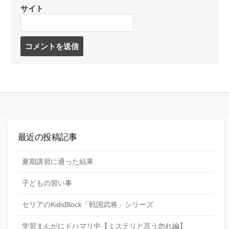
サイト
コ
メ
ン
ト
す
る
最近の投稿記事
夏期講習に通った結果
子どもの習い事
セリアのKidsBlock「戦国武将」シリーズ
学習まんがにドハマリ中【ミステリと言う勿れ編】