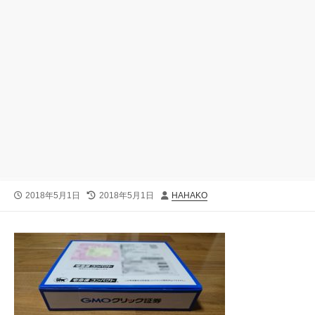
公
最
投
2018年5月1日
2018年5月1日
HAHAKO
開
終
稿
日
更
者
新
日