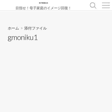
コ
母子家庭生活
検
メ
目指せ！母子家庭のイメージ回復！
ン
索
ニ
テ
切
ュ
ン
り
ー
替
ツ
ホーム
> 添付ファイル
え
へ
gmoniku1
ス
キ
ッ
プ