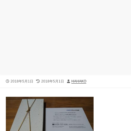
公
最
投
2018年5月1日
2018年5月1日
HAHAKO
開
終
稿
日
更
者
新
日