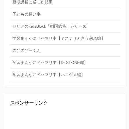
夏期講習に通った結果
子どもの習い事
セリアのKidsBlock「戦国武将」シリーズ
学習まんがにドハマリ中【ミステリと言う勿れ編】
のびのびーくん
学習まんがにドハマリ中【Dr.STONE編】
学習まんがにドハマリ中【ハコヅメ編】
スポンサーリンク