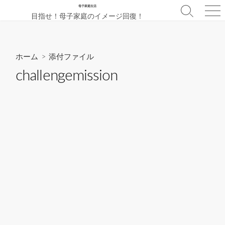
コ
母子家庭生活
検
メ
目指せ！母子家庭のイメージ回復！
ン
索
ニ
テ
切
ュ
ン
り
ー
替
ツ
ホーム
> 添付ファイル
え
へ
challengemission
ス
キ
ッ
プ