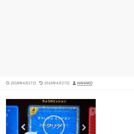
公
最
投
2018年4月27日
2018年4月27日
HAHAKO
開
終
稿
日
更
者
新
日