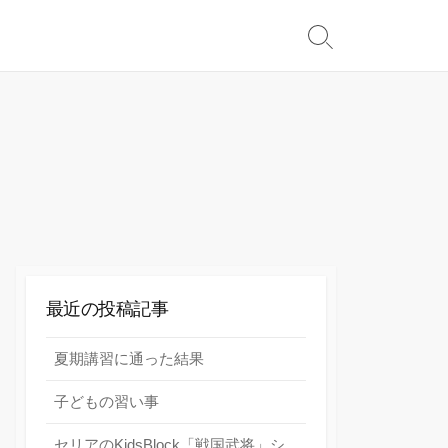
検
索
切
り
替
え
最近の投稿記事
夏期講習に通った結果
子どもの習い事
セリアのKidsBlock「戦国武将」シ