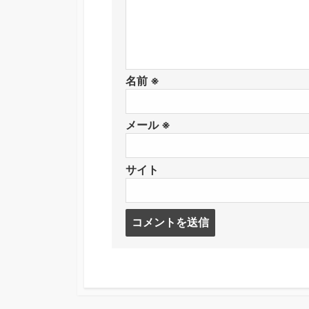
名前
※
メール
※
サイト
コ
メ
ン
ト
す
る