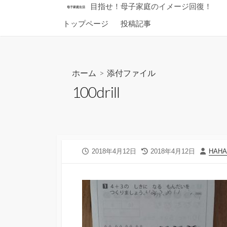
コ
目指せ！母子家庭のイメージ回復！
母子家庭生活
ン
トップページ
投稿記事
テ
ン
ツ
へ
ホーム
> 添付ファイル
ス
100drill
キ
ッ
プ
公
最
投
2018年4月12日
2018年4月12日
HAH
開
終
稿
日
更
者
新
日