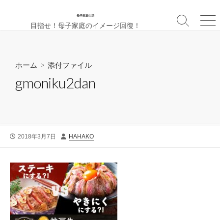
母子家庭生活
検
メ
目指せ！母子家庭のイメージ回復！
索
ニ
切
ュ
り
ー
替
ホーム
> 添付ファイル
え
gmoniku2dan
公
投
2018年3月7日
HAHAKO
開
稿
日
者