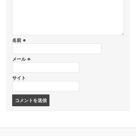
名前
※
メール
※
サイト
コ
メ
ン
ト
す
る