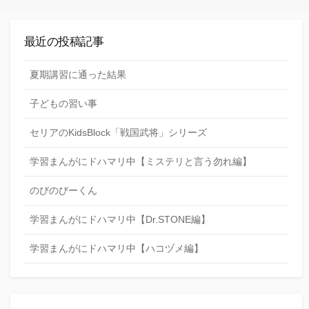
最近の投稿記事
夏期講習に通った結果
子どもの習い事
セリアのKidsBlock「戦国武将」シリーズ
学習まんがにドハマリ中【ミステリと言う勿れ編】
のびのびーくん
学習まんがにドハマリ中【Dr.STONE編】
学習まんがにドハマリ中【ハコヅメ編】