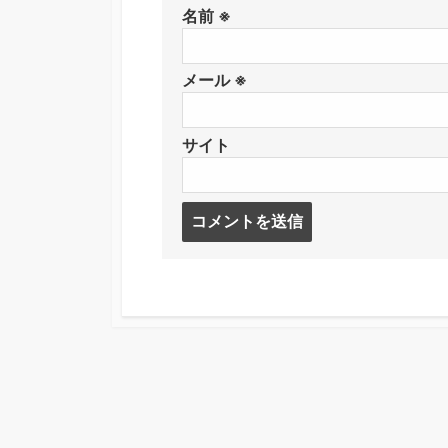
名前
※
メール
※
サイト
コ
メ
ン
ト
す
る