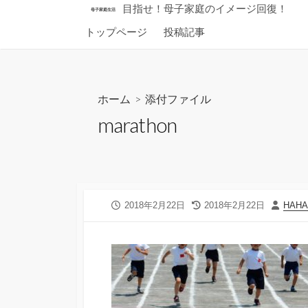
コ
目指せ！母子家庭のイメージ回復！
母子家庭生活
ン
トップページ
投稿記事
テ
ン
ツ
へ
ホーム
> 添付ファイル
ス
marathon
キ
ッ
プ
公
最
投
2018年2月22日
2018年2月22日
HAH
開
終
稿
日
更
者
新
日