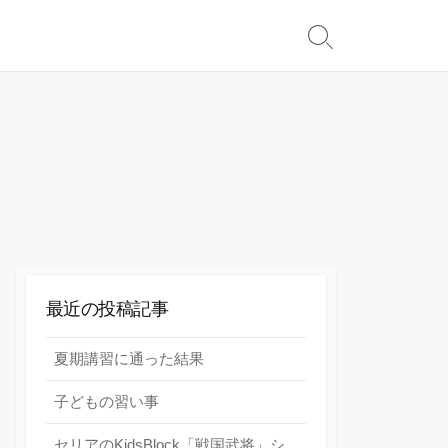
検
索
切
り
替
え
最近の投稿記事
夏期講習に通った結果
子どもの習い事
セリアのKidsBlock「戦国武将」シ