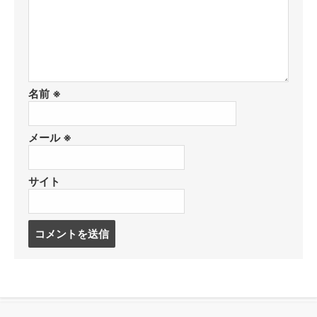
名前
※
メール
※
サイト
コ
メ
ン
ト
す
る