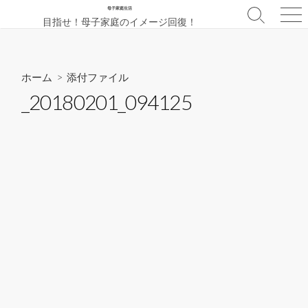
コ
母子家庭生活
検
メ
目指せ！母子家庭のイメージ回復！
ン
索
ニ
テ
切
ュ
ン
り
ー
替
ツ
ホーム
> 添付ファイル
え
へ
_20180201_094125
ス
キ
ッ
プ