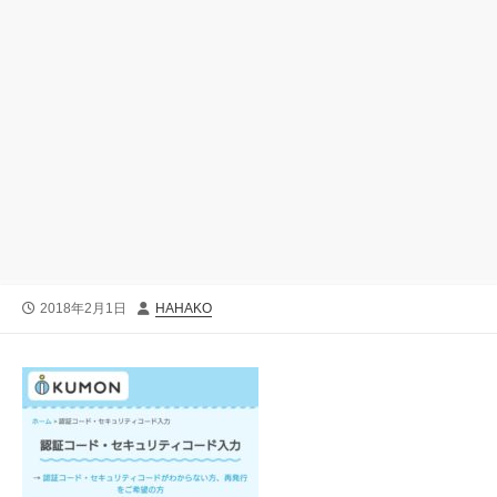
公
投
2018年2月1日
HAHAKO
開
稿
日
者