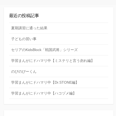
最近の投稿記事
夏期講習に通った結果
子どもの習い事
セリアのKidsBlock「戦国武将」シリーズ
学習まんがにドハマリ中【ミステリと言う勿れ編】
のびのびーくん
学習まんがにドハマリ中【Dr.STONE編】
学習まんがにドハマリ中【ハコヅメ編】