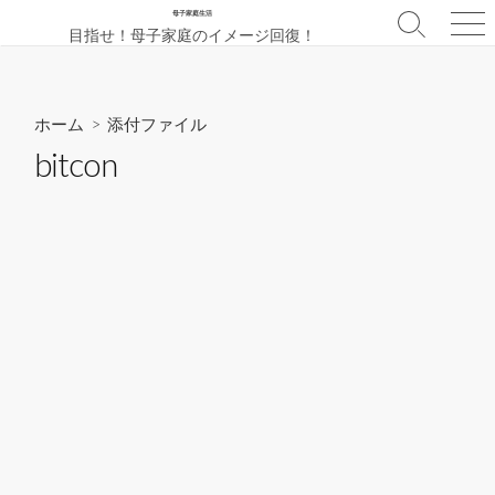
コ
母子家庭生活
検
メ
目指せ！母子家庭のイメージ回復！
ン
索
ニ
テ
切
ュ
ン
り
ー
替
ツ
ホーム
> 添付ファイル
え
へ
bitcon
ス
キ
ッ
プ