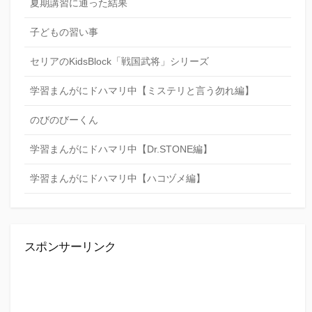
夏期講習に通った結果
子どもの習い事
セリアのKidsBlock「戦国武将」シリーズ
学習まんがにドハマリ中【ミステリと言う勿れ編】
のびのびーくん
学習まんがにドハマリ中【Dr.STONE編】
学習まんがにドハマリ中【ハコヅメ編】
スポンサーリンク