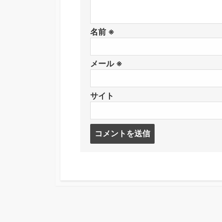
名前
※
メール
※
サイト
コ
メ
ン
ト
す
る