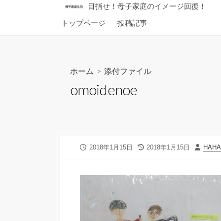
コ
目指せ！母子家庭のイメージ回復！
母子家庭生活
ン
トップページ
投稿記事
テ
ン
ツ
へ
ホーム
> 添付ファイル
ス
omoidenoe
キ
ッ
プ
公
最
投
2018年1月15日
2018年1月15日
HAH
開
終
稿
日
更
者
新
日