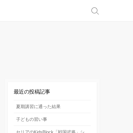
検
索
切
り
替
え
最近の投稿記事
夏期講習に通った結果
子どもの習い事
セリアのKidsBlock「戦国武将」シ