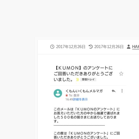
公
最
投
2017年12月26日
2017年12月26日
HA
開
終
稿
日
更
者
新
日