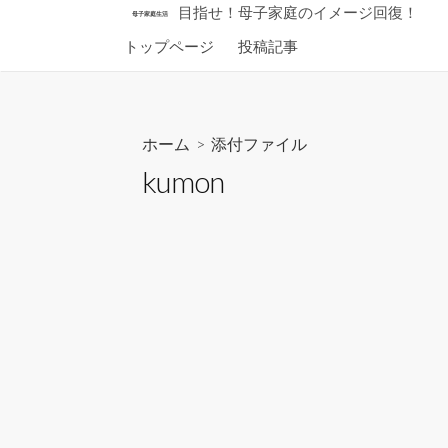
コ
目指せ！母子家庭のイメージ回復！
母子家庭生活
ン
トップページ
投稿記事
テ
ン
ツ
へ
ホーム
> 添付ファイル
ス
kumon
キ
ッ
プ