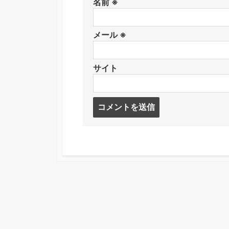
名前
※
メール
※
サイト
コ
メ
ン
ト
す
る