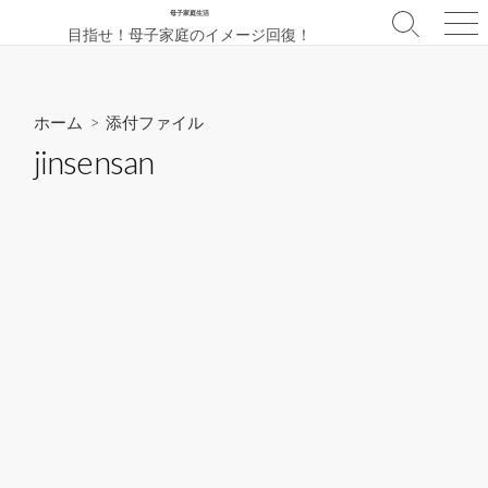
コ
母子家庭生活
検
メ
目指せ！母子家庭のイメージ回復！
ン
索
ニ
テ
切
ュ
ン
り
ー
替
ツ
ホーム
> 添付ファイル
え
へ
jinsensan
ス
キ
ッ
プ