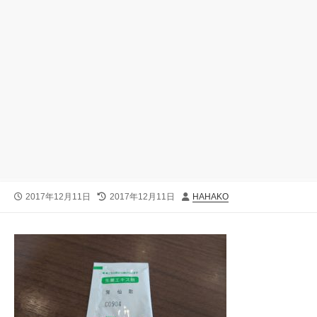
公
最
投
2017年12月11日
2017年12月11日
HAHAKO
開
終
稿
日
更
者
新
日