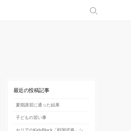
検
索
切
り
替
え
最近の投稿記事
夏期講習に通った結果
子どもの習い事
セリアのKidsBlock「戦国武将」シ