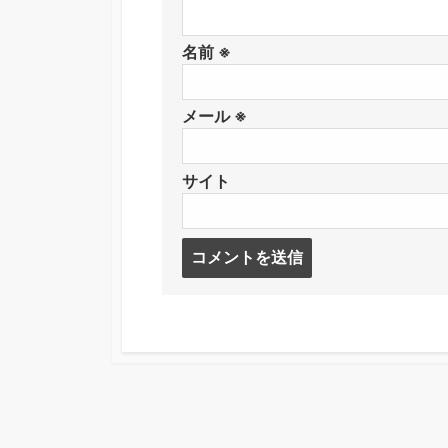
名前
※
メール
※
サイト
コ
メ
ン
ト
す
る