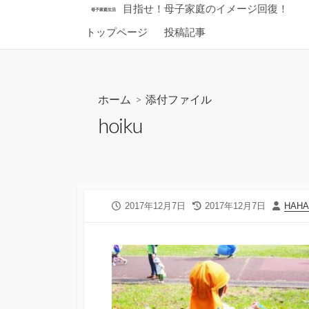
コ
目指せ！母子家庭のイメージ回復！
母子家庭生活
ン
トップページ
投稿記事
テ
ン
ツ
へ
ホーム
> 添付ファイル
ス
hoiku
キ
ッ
プ
公
最
投
2017年12月7日
2017年12月7日
HAH
開
終
稿
日
更
者
新
日