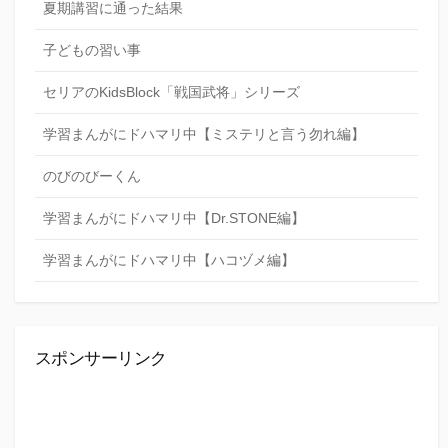
夏期講習に通った結果
子どもの習い事
セリアのKidsBlock「戦国武将」シリーズ
学習まんがにドハマリ中【ミステリと言う勿れ編】
のびのびーくん
学習まんがにドハマリ中【Dr.STONE編】
学習まんがにドハマリ中【ハコヅメ編】
スポンサーリンク