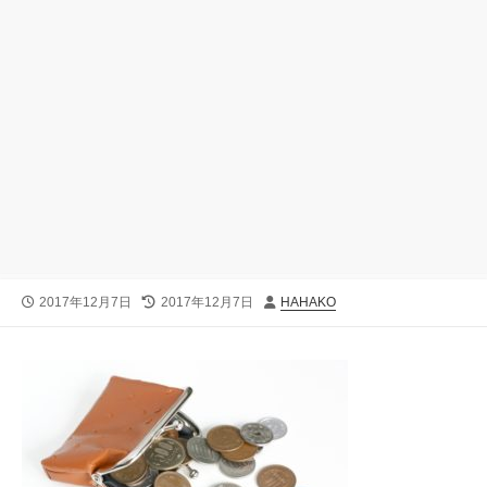
公
最
投
2017年12月7日
2017年12月7日
HAHAKO
開
終
稿
日
更
者
新
日