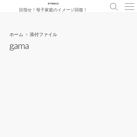
コ
母子家庭生活
検
メ
目指せ！母子家庭のイメージ回復！
ン
索
ニ
テ
切
ュ
ン
り
ー
替
ツ
ホーム
> 添付ファイル
え
へ
gama
ス
キ
ッ
プ