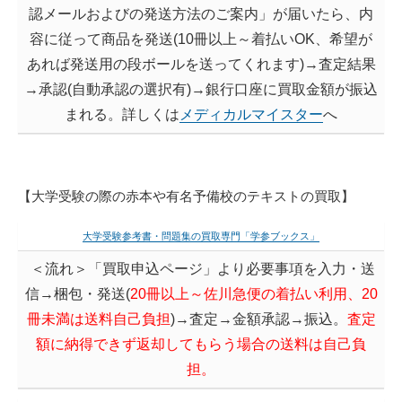
認メールおよびの発送方法のご案内」が届いたら、内
容に従って商品を発送(10冊以上～着払いOK、希望が
あれば発送用の段ボールを送ってくれます)→査定結果
→承認(自動承認の選択有)→銀行口座に買取金額が振込
まれる。詳しくは
メディカルマイスター
へ
【大学受験の際の赤本や有名予備校のテキストの買取】
大学受験参考書・問題集の買取専門「学参ブックス」
＜流れ＞「買取申込ページ」より必要事項を入力・送
信→梱包・発送(
20冊以上～佐川急便の着払い利用、20
冊未満は送料自己負担
)→査定→金額承認→振込。
査定
額に納得できず返却してもらう場合の送料は自己負
担。