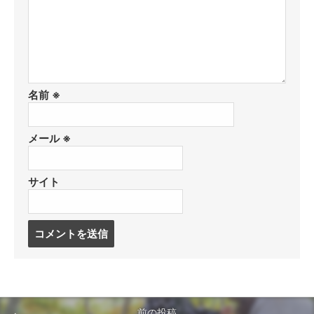
名前
※
メール
※
サイト
コ
メ
ン
ト
す
る
前の投稿