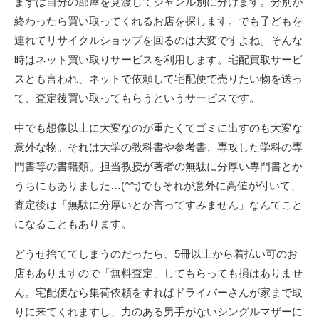
まずは自分の部屋を見渡してジャンル別に分けます。分別が
終わったら買い取ってくれるお店を探します。でも子どもを
連れてリサイクルショップを回るのは大変ですよね。そんな
時はネット買い取りサービスを利用します。宅配買取サービ
スとも言われ、ネットで依頼して宅配便で売りたい物を送っ
て、査定後買い取ってもらうというサービスです。
中でも想像以上に大変なのが重たくてゴミに出すのも大変な
意外な物。それは大学の教科書や参考書、専攻した学科の専
門書等の書籍類。担当教授が著者の無駄に分厚い専門書とか
うちにもありました…(^^;)でもそれが意外に高値が付いて、
査定後は「無駄に分厚いとか言ってすみません」なんてこと
になることもあります。
どうせ捨ててしまうのだったら、5冊以上から着払い可のお
店もありますので「無料査定」してもらっても損はありませ
ん。宅配便なら集荷依頼をすればドライバーさんが家まで取
りに来てくれますし、力のある男手がないシングルマザーに