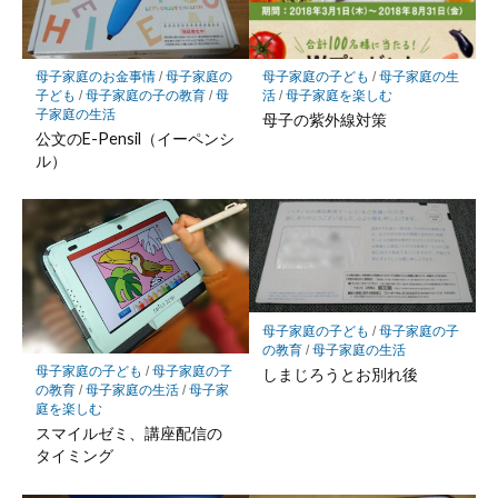
ク
に
保
母子家庭のお金事情
/
母子家庭の
母子家庭の子ども
/
母子家庭の生
存
子ども
/
母子家庭の子の教育
/
母
活
/
母子家庭を楽しむ
子家庭の生活
母子の紫外線対策
公文のE-Pensil（イーペンシ
ル）
母子家庭の子ども
/
母子家庭の子
の教育
/
母子家庭の生活
母子家庭の子ども
/
母子家庭の子
しまじろうとお別れ後
の教育
/
母子家庭の生活
/
母子家
庭を楽しむ
スマイルゼミ、講座配信の
タイミング