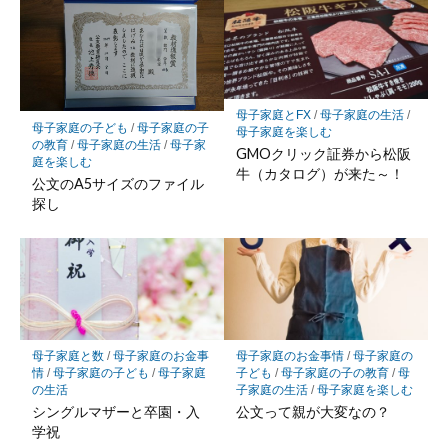
母子家庭とFX
/
母子家庭の生活
/
母子家庭の子ども
/
母子家庭の子
母子家庭を楽しむ
の教育
/
母子家庭の生活
/
母子家
GMOクリック証券から松阪
庭を楽しむ
牛（カタログ）が来た～！
公文のA5サイズのファイル
探し
母子家庭と数
/
母子家庭のお金事
母子家庭のお金事情
/
母子家庭の
情
/
母子家庭の子ども
/
母子家庭
子ども
/
母子家庭の子の教育
/
母
の生活
子家庭の生活
/
母子家庭を楽しむ
シングルマザーと卒園・入
公文って親が大変なの？
学祝