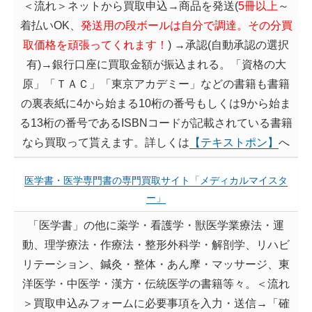
＜流れ＞ネットから買取申込→商品を発送(
5冊以上
～
着払いOK、
発送用の段ボールは自分で調達。その分買
取価格を頑張ってくれます！
) →承認(自動承認の選択
有)→銀行口座に買取金額が振込まれる。「資格の大
原」「ＴＡＣ」「東京アカデミー」などの書籍も書籍
の裏表紙に4から始まる10桁の番号もしくは9から始ま
る13桁の番号であるISBNコードが記載されている書籍
なら買取って貰えます。詳しくは
【テキストポン】
へ
医学書・医学専門書の専門買取サイト「メディカルマイスタ
ー」
「医学書」の他に
薬学・看護学・獣医学業療法・運
動、理学療法・作
療法・整形外科学・解剖学、リハビ
リテーション、鍼灸・整体・あん摩・マッサージ、東
洋医学・中医学・漢方・伝統医学の書籍等々。＜流れ
＞買取申込みフォームに必要事項を入力・送信→「確