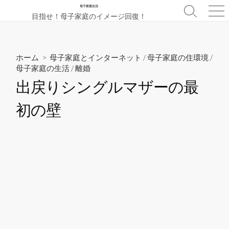
コ
母子家庭生活
検
メ
目指せ！母子家庭のイメージ回復！
ン
索
ニ
テ
切
ュ
ン
り
ー
替
ツ
ホーム
>
母子家庭とインターネット
/
母子家庭の住環境
/
え
母子家庭の生活
/
離婚
へ
ス
出戻りシングルマザーの最
キ
初の壁
ッ
プ