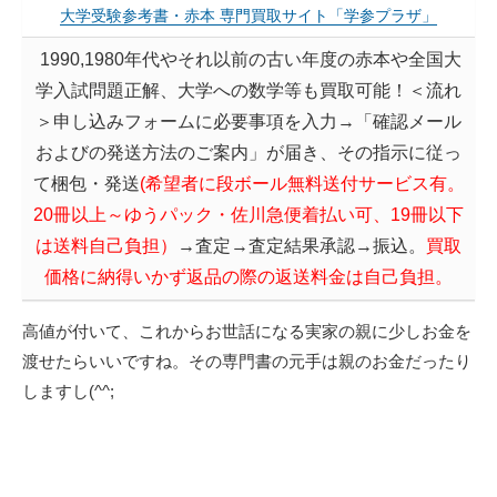
大学受験参考書・赤本 専門買取サイト「学参プラザ」
1990,1980年代やそれ以前の古い年度の赤本や全国大
学入試問題正解、大学への数学等も買取可能！＜流れ
＞申し込みフォームに必要事項を入力→「確認メール
およびの発送方法のご案内」が届き、その指示に従っ
て梱包・発送
(希望者に段ボール無料送付サービス有。
20冊以上～ゆうパック・
佐川急便着払い可、19冊以下
は送料自己負担
）
→査定→査定結果承認→振込。
買取
価格に納得いかず返品の際の返送料金は自己負担。
高値が付いて、これからお世話になる実家の親に少しお金を
渡せたらいいですね。その専門書の元手は親のお金だったり
しますし(^^;