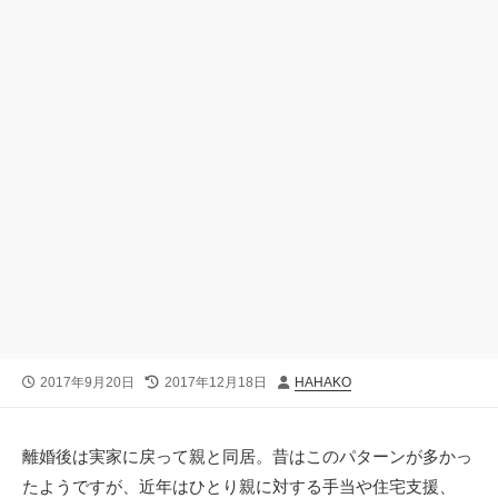
公
最
投
2017年9月20日
2017年12月18日
HAHAKO
開
終
稿
日
更
者
新
離婚後は実家に戻って親と同居。昔はこのパターンが多かっ
日
たようですが、近年はひとり親に対する手当や住宅支援、