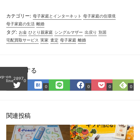
カテゴリー:
母子家庭とインターネット
母子家庭の住環境
母子家庭の生活
離婚
タグ:
お金
ひとり親家庭
シングルマザー
出戻り
別居
宅配買取サービス
実家
査定
母子家庭
離婚
シェアする
wp-
on
2897
line
0
は
Fee
Twitter
LINE
Facebook
Pocket
0
0
0
0
て
で
で
で
で
に
な
購
シ
シ
シ
保
ブ
読
ェ
ェ
ェ
存
ッ
ア
ア
ア
関連投稿
ク
マ
ー