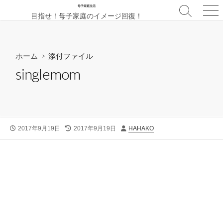
コ
母子家庭生活
検
メ
目指せ！母子家庭のイメージ回復！
ン
索
ニ
テ
切
ュ
ン
り
ー
替
ツ
ホーム
> 添付ファイル
え
へ
singlemom
ス
キ
ッ
プ
公
最
投
2017年9月19日
2017年9月19日
HAHAKO
開
終
稿
日
更
者
新
日