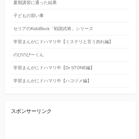
夏期講習に通った結果
子どもの習い事
セリアのKidsBlock「戦国武将」シリーズ
学習まんがにドハマリ中【ミステリと言う勿れ編】
のびのびーくん
学習まんがにドハマリ中【Dr.STONE編】
学習まんがにドハマリ中【ハコヅメ編】
スポンサーリンク