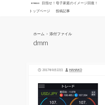
コ
目指せ！母子家庭のイメージ回復！
母子家庭生活
ン
トップページ
投稿記事
テ
ン
ツ
へ
ホーム
> 添付ファイル
ス
dmm
キ
ッ
プ
公
投
2017年9月22日
HAHAKO
開
稿
日
者