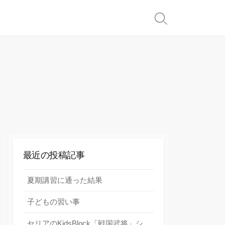
検
索
切
り
替
え
最近の投稿記事
夏期講習に通った結果
子どもの習い事
セリアのKidsBlock「戦国武将」シ