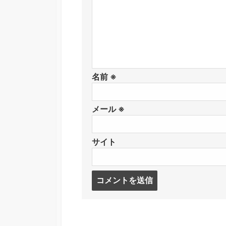
名前
※
メール
※
サイト
コ
メ
ン
ト
す