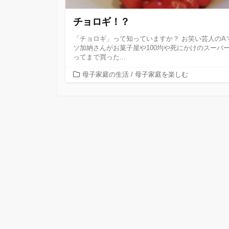
チョロギ！？
「チョロギ」って知っていますか？ お笑い芸人のA
ソ加納さんがお菓子屋や100均や死にかけのスーパ
ってまで買った...
カ
母子家庭の生活
/
母子家庭を楽しむ
テ
ゴ
リ
ー