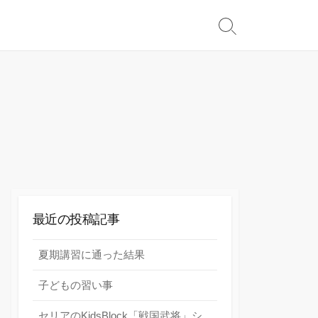
検
索
切
り
替
え
最近の投稿記事
夏期講習に通った結果
子どもの習い事
セリアのKidsBlock「戦国武将」シ