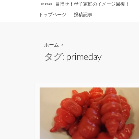
コ
目指せ！母子家庭のイメージ回復！
母子家庭生活
ン
トップページ
投稿記事
テ
ン
ツ
へ
ホーム
>
ス
タグ:
primeday
キ
ッ
プ