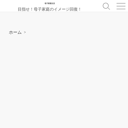
コ
母子家庭生活
検
メ
目指せ！母子家庭のイメージ回復！
ン
索
ニ
テ
切
ュ
ン
り
ー
替
ツ
ホーム
>
え
へ
ス
キ
ッ
プ