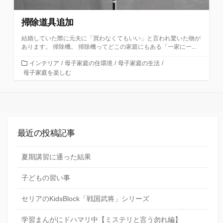
掃除道具追加
結婚していた際に元夫に「買わなくてもいい」と言われ驚いた物が
あります。 掃除機。 掃除機ってどこの家庭にもある「一家に一...
カ
インテリア
/
母子家庭の住環境
/
母子家庭の生活
/
テ
母子家庭を楽しむ
ゴ
リ
ー
最近の投稿記事
夏期講習に通った結果
子どもの習い事
セリアのKidsBlock「戦国武将」シリーズ
学習まんがにドハマリ中【ミステリと言う勿れ編】