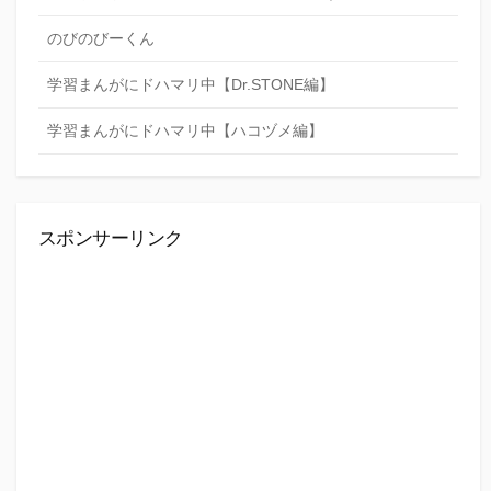
のびのびーくん
学習まんがにドハマリ中【Dr.STONE編】
学習まんがにドハマリ中【ハコヅメ編】
スポンサーリンク