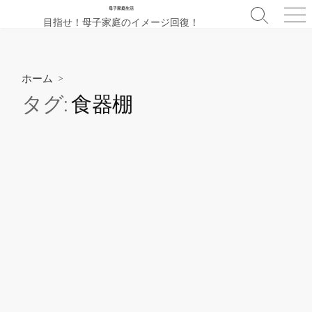
コ
母子家庭生活
検
メ
目指せ！母子家庭のイメージ回復！
ン
索
ニ
テ
切
ュ
ン
り
ー
替
ツ
ホーム
>
え
へ
タグ:
食器棚
ス
キ
ッ
プ