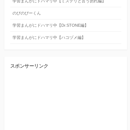
学習まんがにドハマリ中【ミステリと言う勿れ編】
のびのびーくん
学習まんがにドハマリ中【Dr.STONE編】
学習まんがにドハマリ中【ハコヅメ編】
スポンサーリンク