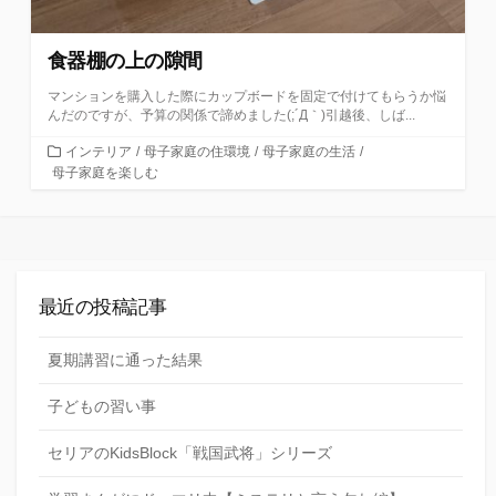
食器棚の上の隙間
マンションを購入した際にカップボードを固定で付けてもらうか悩
んだのですが、予算の関係で諦めました(;´Д｀)引越後、しば...
カ
インテリア
/
母子家庭の住環境
/
母子家庭の生活
/
テ
母子家庭を楽しむ
ゴ
リ
ー
最近の投稿記事
夏期講習に通った結果
子どもの習い事
セリアのKidsBlock「戦国武将」シリーズ