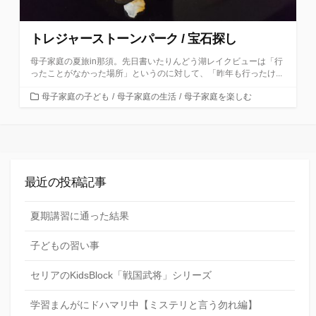
トレジャーストーンパーク / 宝石探し
母子家庭の夏旅in那須。先日書いたりんどう湖レイクビューは「行
ったことがなかった場所」というのに対して、「昨年も行ったけ...
カ
母子家庭の子ども
/
母子家庭の生活
/
母子家庭を楽しむ
テ
ゴ
リ
ー
最近の投稿記事
夏期講習に通った結果
子どもの習い事
セリアのKidsBlock「戦国武将」シリーズ
学習まんがにドハマリ中【ミステリと言う勿れ編】