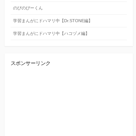
のびのびーくん
学習まんがにドハマリ中【Dr.STONE編】
学習まんがにドハマリ中【ハコヅメ編】
スポンサーリンク