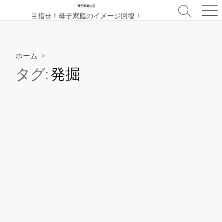
コ
母子家庭生活
検
メ
目指せ！母子家庭のイメージ回復！
ン
索
ニ
テ
切
ュ
ン
り
ー
替
ツ
ホーム
>
え
へ
タグ:
発掘
ス
キ
ッ
プ