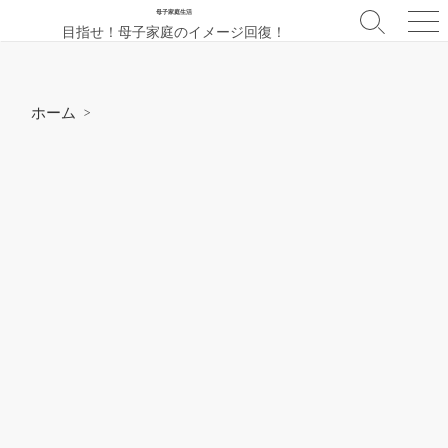
コ
母子家庭生活
検
メ
目指せ！母子家庭のイメージ回復！
ン
索
ニ
テ
切
ュ
ン
り
ー
替
ツ
ホーム
>
え
へ
ス
キ
ッ
プ