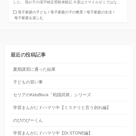
した。 我が子の漢字検定受験体験記 今度はスマイルゼミではな...
カ
母子家庭の子ども
/
母子家庭の子の教育
/
母子家庭の生活
/
テ
母子家庭を楽しむ
ゴ
リ
ー
最近の投稿記事
夏期講習に通った結果
子どもの習い事
セリアのKidsBlock「戦国武将」シリーズ
学習まんがにドハマリ中【ミステリと言う勿れ編】
のびのびーくん
学習まんがにドハマリ中【Dr.STONE編】