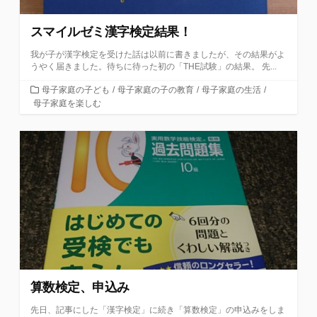
スマイルゼミ漢字検定結果！
我が子が漢字検定を受けた話は以前に書きましたが、その結果がよ
うやく届きました。待ちに待った初の「THE試験」の結果。 先...
カ
母子家庭の子ども
/
母子家庭の子の教育
/
母子家庭の生活
/
テ
母子家庭を楽しむ
ゴ
リ
ー
算数検定、申込み
先日、記事にした「漢字検定」に続き「算数検定」の申込みをしま