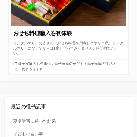
おせち料理購入を初体験
シングルマザーの皆さんはおせち料理を用意しますか？私、シング
ルマザーになってからは1度も作っておりません。時間的なこと
や...
カ
母子家庭のお金事情
/
母子家庭の子ども
/
母子家庭の生活
/
テ
母子家庭を楽しむ
ゴ
リ
ー
最近の投稿記事
夏期講習に通った結果
子どもの習い事