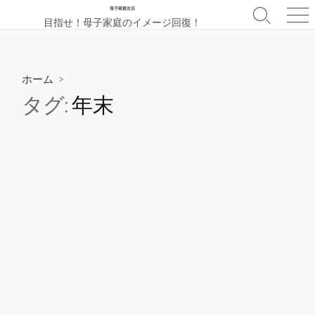
コ
母子家庭生活
検
メ
目指せ！母子家庭のイメージ回復！
ン
索
ニ
テ
切
ュ
ン
り
ー
替
ツ
ホーム
>
え
へ
タグ:
年末
ス
キ
ッ
プ