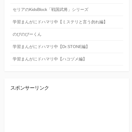
セリアのKidsBlock「戦国武将」シリーズ
学習まんがにドハマリ中【ミステリと言う勿れ編】
のびのびーくん
学習まんがにドハマリ中【Dr.STONE編】
学習まんがにドハマリ中【ハコヅメ編】
スポンサーリンク