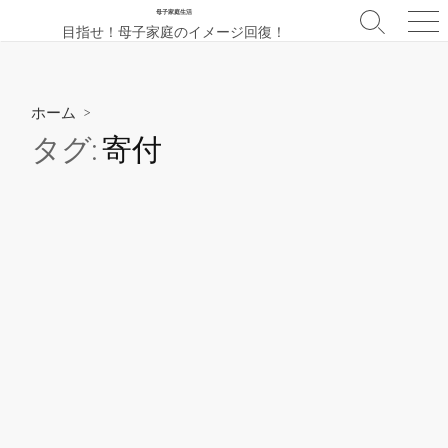
コ
母子家庭生活
検
メ
目指せ！母子家庭のイメージ回復！
ン
索
ニ
テ
切
ュ
ン
り
ー
替
ツ
ホーム
>
え
へ
タグ:
寄付
ス
キ
ッ
プ