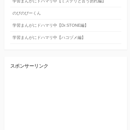
学習まんがにドハマリ中【ミステリと言う勿れ編】
のびのびーくん
学習まんがにドハマリ中【Dr.STONE編】
学習まんがにドハマリ中【ハコヅメ編】
スポンサーリンク