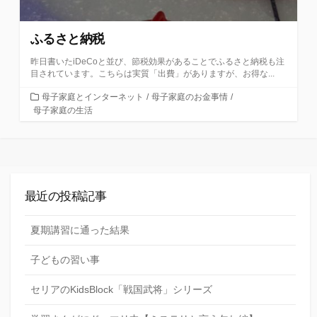
ふるさと納税
昨日書いたiDeCoと並び、節税効果があることでふるさと納税も注
目されています。こちらは実質「出費」がありますが、お得な...
カ
母子家庭とインターネット
/
母子家庭のお金事情
/
テ
母子家庭の生活
ゴ
リ
ー
最近の投稿記事
夏期講習に通った結果
子どもの習い事
セリアのKidsBlock「戦国武将」シリーズ