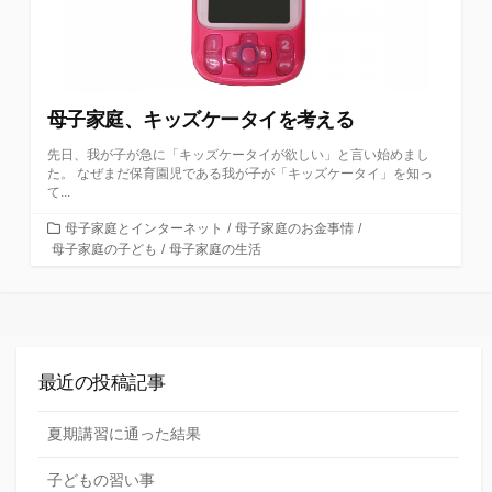
母子家庭、キッズケータイを考える
先日、我が子が急に「キッズケータイが欲しい」と言い始めまし
た。 なぜまだ保育園児である我が子が「キッズケータイ」を知っ
て...
カ
母子家庭とインターネット
/
母子家庭のお金事情
/
テ
母子家庭の子ども
/
母子家庭の生活
ゴ
リ
ー
最近の投稿記事
夏期講習に通った結果
子どもの習い事