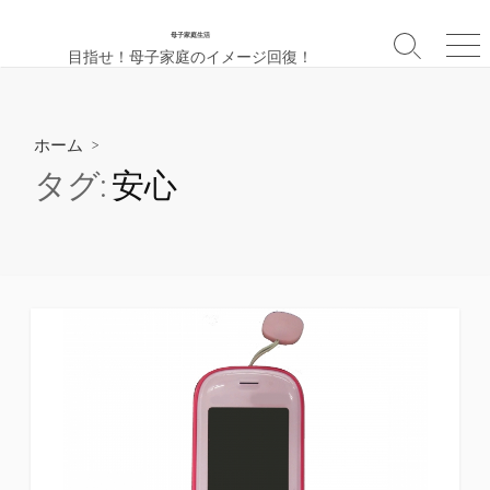
母子家庭生活
検
メ
目指せ！母子家庭のイメージ回復！
索
ニ
切
ュ
り
ー
替
ホーム
>
え
タグ:
安心