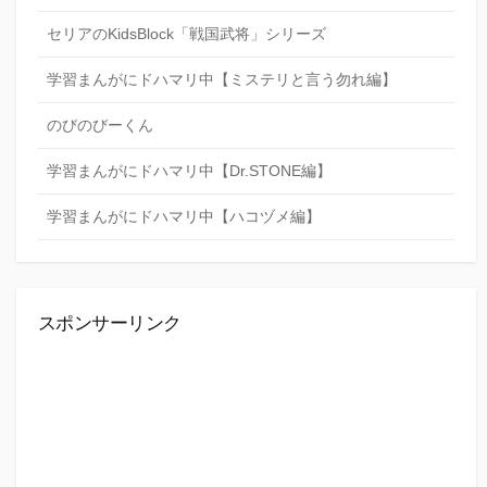
セリアのKidsBlock「戦国武将」シリーズ
学習まんがにドハマリ中【ミステリと言う勿れ編】
のびのびーくん
学習まんがにドハマリ中【Dr.STONE編】
学習まんがにドハマリ中【ハコヅメ編】
スポンサーリンク