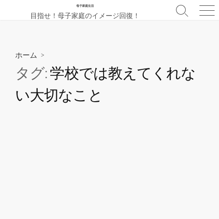
コ
母子家庭生活
検
メ
目指せ！母子家庭のイメージ回復！
ン
索
ニ
テ
切
ュ
ン
り
ー
替
ツ
ホーム
>
え
へ
タグ:
学校では教えてくれな
ス
い大切なこと
キ
ッ
プ