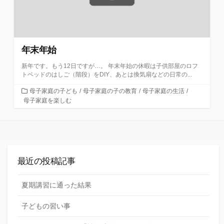
年末年始
新年です。もう12日ですが…。 年末年始の休暇は子供部屋のロフ
トベッドのはしご（階段）をDIY、あとは換気扇などの日常の...
カ
母子家庭の子ども
/
母子家庭の子の教育
/
母子家庭の生活
/
テ
母子家庭を楽しむ
ゴ
リ
ー
最近の投稿記事
夏期講習に通った結果
子どもの習い事