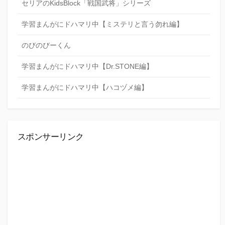
セリアのKidsBlock「戦国武将」シリーズ
学習まんがにドハマリ中【ミステリと言う勿れ編】
のびのびーくん
学習まんがにドハマリ中【Dr.STONE編】
学習まんがにドハマリ中【ハコヅメ編】
スポンサーリンク