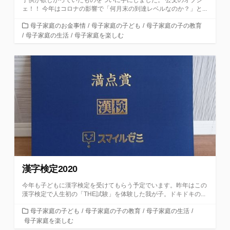
子供が欲しがっていたものをついに手にしました。 公文のオブジ
ェ！！ 今年はコロナの影響で「何月末の到達レベルなのか？」と...
カ
母子家庭のお金事情
/
母子家庭の子ども
/
母子家庭の子の教育
テ
/
母子家庭の生活
/
母子家庭を楽しむ
ゴ
リ
ー
漢字検定2020
今年も子どもに漢字検定を受けてもらう予定でいます。昨年はこの
漢字検定で人生初の「THE試験」を体験した我が子。ドキドキの...
カ
母子家庭の子ども
/
母子家庭の子の教育
/
母子家庭の生活
/
テ
母子家庭を楽しむ