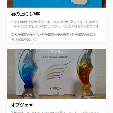
石の上にも3年
公文を始めたのが年長の12月。現在小学校3年生になった我が子。
「落ちこぼれにはなってほしくない」そんな気持ちから公文に通...
カ
母子家庭の子ども
/
母子家庭の子の教育
/
母子家庭の生活
/
テ
母子家庭を楽しむ
ゴ
リ
ー
オブジェ★