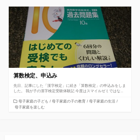
ゴ
リ
ー
算数検定、申込み
先日、記事にした「漢字検定」に続き「算数検定」の申込みをしま
した。 我が子の漢字検定受験体験記 今度はスマイルゼミではな...
カ
母子家庭の子ども
/
母子家庭の子の教育
/
母子家庭の生活
/
テ
母子家庭を楽しむ
ゴ
リ
ー