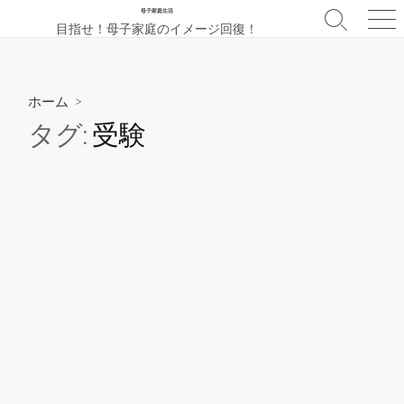
コ
母子家庭生活
検
メ
目指せ！母子家庭のイメージ回復！
ン
索
ニ
テ
切
ュ
ン
り
ー
替
ツ
ホーム
>
え
へ
タグ:
受験
ス
キ
ッ
プ