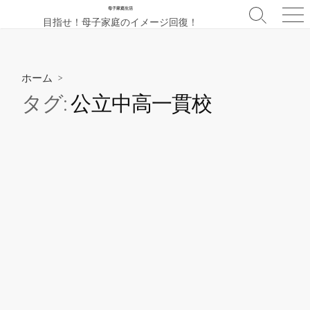
コ
母子家庭生活
検
メ
目指せ！母子家庭のイメージ回復！
ン
索
ニ
テ
切
ュ
ン
り
ー
替
ツ
ホーム
>
え
へ
タグ:
公立中高一貫校
ス
キ
ッ
プ