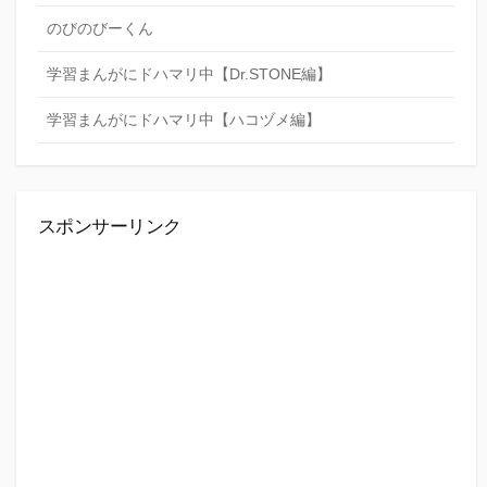
のびのびーくん
学習まんがにドハマリ中【Dr.STONE編】
学習まんがにドハマリ中【ハコヅメ編】
スポンサーリンク