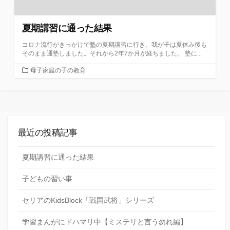
夏期講習に通った結果
コロナ流行がきっかけで塾の夏期講習に行き、我が子は夏休み後も
そのまま通塾しました。それから2年7か月が経ちました。 塾に...
カ
母子家庭の子の教育
テ
ゴ
リ
ー
最近の投稿記事
夏期講習に通った結果
子どもの習い事
セリアのKidsBlock「戦国武将」シリーズ
学習まんがにドハマリ中【ミステリと言う勿れ編】